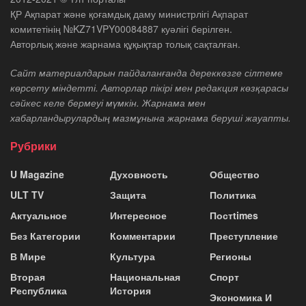
ҚР Ақпарат және қоғамдық даму министрлігі Ақпарат
комитетінің №KZ71VPY00084887 куәлігі берілген.
Авторлық және жарнама құқықтар толық сақталған.
Сайт материалдарын пайдаланғанда дереккөзге сілтеме
көрсету міндетті. Авторлар пікірі мен редакция көзқарасы
сәйкес келе бермеуі мүмкін. Жарнама мен
хабарландырулардың мазмұнына жарнама беруші жауапты.
Рубрики
U Magazine
Духовность
Общество
ULT TV
Защита
Политика
Актуальное
Интересное
Постtimes
Без Категории
Комментарии
Преступление
В Мире
Культура
Регионы
Вторая
Национальная
Спорт
Республика
История
Экономика И