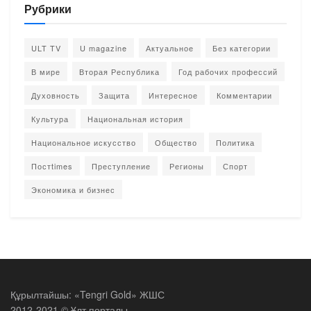
Рубрики
ULT TV
U magazine
Актуальное
Без категории
В мире
Вторая Республика
Год рабочих профессий
Духовность
Защита
Интересное
Комментарии
Культура
Национальная история
Национальное искусство
Общество
Политика
Постtimes
Преступление
Регионы
Спорт
Экономика и бизнес
Құрылтайшы: «Tengri Gold» ЖШС
2012-2021 © Ұлт порталы