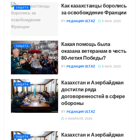
Как казахстанцы боролись
ЗАЩИТА
за освобождение Франции
BY
РЕДАКЦИЯ ULT.KZ
9 МАЯ, 2025
Какая помощь была
ЗАЩИТА
оказана ветеранам в честь
80-летия Победы?
BY
РЕДАКЦИЯ ULT.KZ
8 МАЯ, 2025
Казахстан и Азербайджан
ЗАЩИТА
достигли ряда
договоренностей в сфере
обороны
BY
РЕДАКЦИЯ ULT.KZ
4 ФЕВРАЛЯ, 2025
Казахстан и Азербайджан
ЗАЩИТА