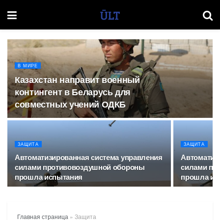
В МИРЕ
Казахстан направит военный
контингент в Беларусь для
совместных учений ОДКБ
ЗАЩИТА
ЗАЩИТА
Автоматизированная система управления
Автоматиз
силами противовоздушной обороны
силами пр
прошла испытания
прошла ис
Главная страница
»
Защита