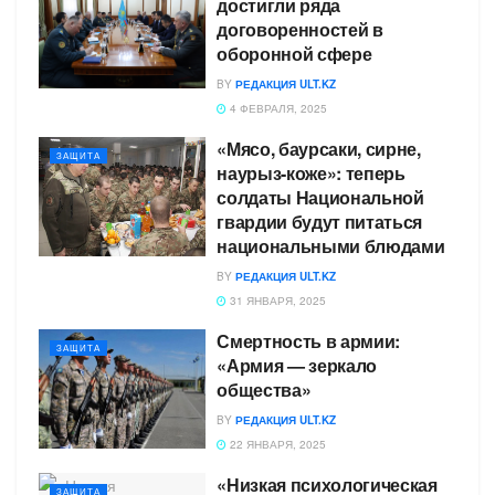
достигли ряда
договоренностей в
оборонной сфере
BY
РЕДАКЦИЯ ULT.KZ
4 ФЕВРАЛЯ, 2025
«Мясо, баурсаки, сирне,
ЗАЩИТА
наурыз-коже»: теперь
солдаты Национальной
гвардии будут питаться
национальными блюдами
BY
РЕДАКЦИЯ ULT.KZ
31 ЯНВАРЯ, 2025
Смертность в армии:
ЗАЩИТА
«Армия — зеркало
общества»
BY
РЕДАКЦИЯ ULT.KZ
22 ЯНВАРЯ, 2025
«Низкая психологическая
ЗАЩИТА