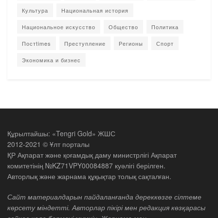
Культура
Национальная история
Национальное искусство
Общество
Политика
Постtimes
Преступление
Регионы
Спорт
Экономика и бизнес
Құрылтайшы: «Tengri Gold» ЖШС
2012-2021 © Ұлт порталы
ҚР Ақпарат және қоғамдық даму министрлігі Ақпарат
комитетінің №KZ71VPY00084887 куәлігі берілген.
Авторлық және жарнама құқықтар толық сақталған.
Сайт материалдарын пайдаланғанда дереккөзге сілтеме
көрсету міндетті. Авторлар пікірі мен редакция көзқарасы