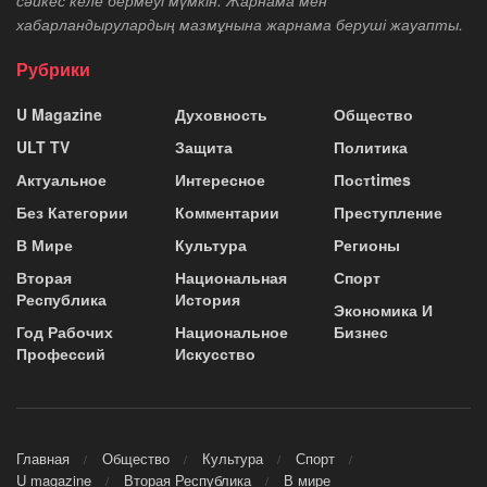
сәйкес келе бермеуі мүмкін. Жарнама мен
хабарландырулардың мазмұнына жарнама беруші жауапты.
Рубрики
U Magazine
Духовность
Общество
ULT TV
Защита
Политика
Актуальное
Интересное
Постtimes
Без Категории
Комментарии
Преступление
В Мире
Культура
Регионы
Вторая
Национальная
Спорт
Республика
История
Экономика И
Год Рабочих
Национальное
Бизнес
Профессий
Искусство
Главная
Общество
Культура
Спорт
U magazine
Вторая Республика
В мире