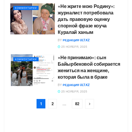
«Не жрите мою Родину»:
КОММЕНТАРИИ
журналист потребовала
дать правовую оценку
спорной фразе коуча
Куралай ханым
BY
РЕДАКЦИЯ ULT.KZ
25 НОЯБРЯ, 2025
«Не принимаю»: сын
КОММЕНТАРИИ
Байырбековой собирается
жениться на женщине,
которая была в браке
BY
РЕДАКЦИЯ ULT.KZ
25 НОЯБРЯ, 2025
1
2
…
82