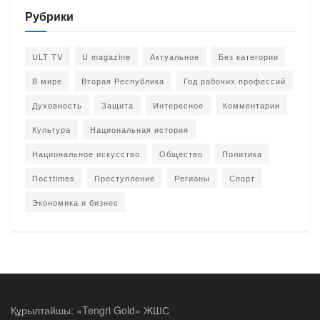
Рубрики
ULT TV
U magazine
Актуальное
Без категории
В мире
Вторая Республика
Год рабочих профессий
Духовность
Защита
Интересное
Комментарии
Культура
Национальная история
Национальное искусство
Общество
Политика
Постtimes
Преступление
Регионы
Спорт
Экономика и бизнес
Құрылтайшы: «Tengri Gold» ЖШС