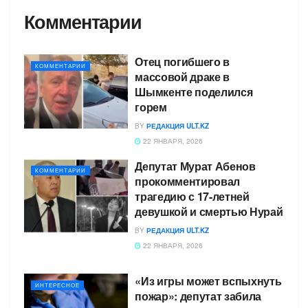
Комментарии
Отец погибшего в
КОММЕНТАРИИ
массовой драке в
Шымкенте поделился
горем
BY
РЕДАКЦИЯ ULT.KZ
22 ЯНВАРЯ, 2026
Депутат Мурат Абенов
КОММЕНТАРИИ
прокомментировал
трагедию с 17-летней
девушкой и смертью Нурай
BY
РЕДАКЦИЯ ULT.KZ
22 ЯНВАРЯ, 2026
«Из игры может вспыхнуть
ИНТЕРЕСНОЕ
пожар»: депутат забила