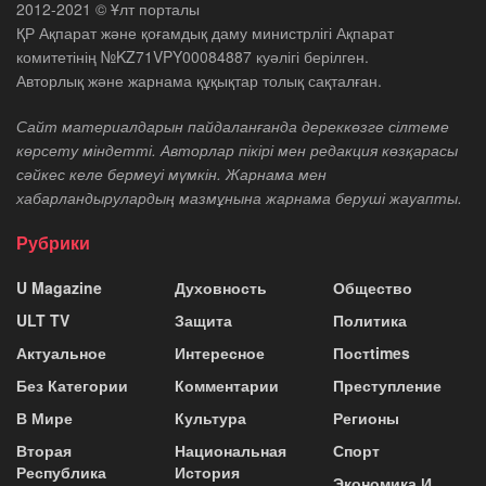
2012-2021 © Ұлт порталы
ҚР Ақпарат және қоғамдық даму министрлігі Ақпарат
комитетінің №KZ71VPY00084887 куәлігі берілген.
Авторлық және жарнама құқықтар толық сақталған.
Сайт материалдарын пайдаланғанда дереккөзге сілтеме
көрсету міндетті. Авторлар пікірі мен редакция көзқарасы
сәйкес келе бермеуі мүмкін. Жарнама мен
хабарландырулардың мазмұнына жарнама беруші жауапты.
Рубрики
U Magazine
Духовность
Общество
ULT TV
Защита
Политика
Актуальное
Интересное
Постtimes
Без Категории
Комментарии
Преступление
В Мире
Культура
Регионы
Вторая
Национальная
Спорт
Республика
История
Экономика И