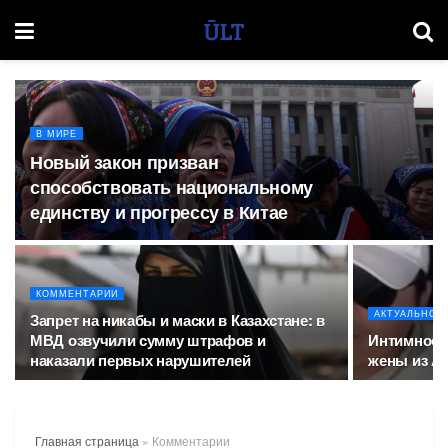
В МИРЕ
Новый закон призван
способствовать национальному
единству и прогрессу в Китае
КОММЕНТАРИИ
АКТУАЛЬНОЕ
Запрет на никабы и маски в Казахстане: в
МВД озвучили сумму штрафов и
Интимное-в
наказали первых нарушителей
жены из Ак
Главная страница
»
Комментарии