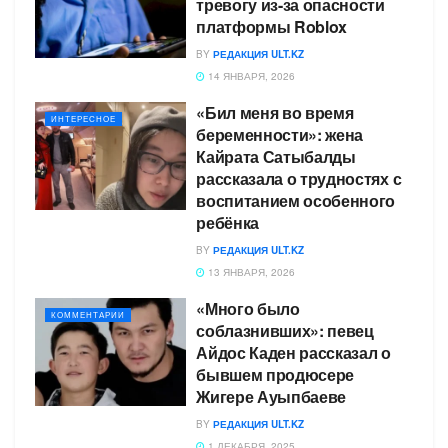
тревогу из-за опасности
платформы Roblox
BY
РЕДАКЦИЯ ULT.KZ
14 ЯНВАРЯ, 2026
«Бил меня во время
ИНТЕРЕСНОЕ
беременности»: жена
Кайрата Сатыбалды
рассказала о трудностях с
воспитанием особенного
ребёнка
BY
РЕДАКЦИЯ ULT.KZ
13 ЯНВАРЯ, 2026
«Много было
КОММЕНТАРИИ
соблазнивших»: певец
Айдос Каден рассказал о
бывшем продюсере
Жигере Ауыпбаеве
BY
РЕДАКЦИЯ ULT.KZ
1 ДЕКАБРЯ, 2025