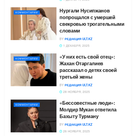
Нургали Нусипжанов
КОММЕНТАРИИ
попрощался с умершей
свекровью трогательными
словами
BY
РЕДАКЦИЯ ULT.KZ
1 ДЕКАБРЯ, 2025
«У них есть свой отец»:
КОММЕНТАРИИ
Жахан Отаргалиев
рассказал о детях своей
третьей жены
BY
РЕДАКЦИЯ ULT.KZ
28 НОЯБРЯ, 2025
«Бессовестные люди»:
КОММЕНТАРИИ
Молдир Мукан ответила
Бахыту Турману
BY
РЕДАКЦИЯ ULT.KZ
26 НОЯБРЯ, 2025