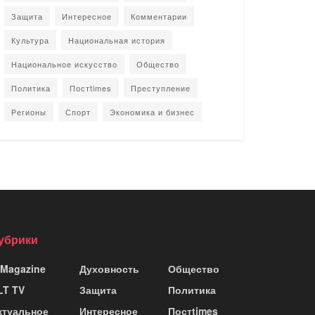
Защита
Интересное
Комментарии
Культура
Национальная история
Национальное искусство
Общество
Политика
Постtimes
Преступление
Регионы
Спорт
Экономика и бизнес
убрики
 Magazine
Духовность
Общество
LT TV
Защита
Политика
ктуальное
Интересное
Постtimes