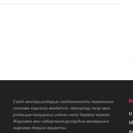
Р
Сайт материалдарын пайдаланғанда дереккөзге
сілтеме көрсету міндетті. Авторлар пікірі мен
U
т
редакция көзқарасы сәйкес келе бермеуі мүмкін.
Жарнама мен хабарландырулардың мазмұнына
U
жарнама беруші жауапты.
А