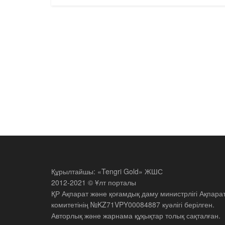
Құрылтайшы: «Tengri Gold» ЖШС
2012-2021 © Ұлт порталы
ҚР Ақпарат және қоғамдық даму министрлігі Ақпара
комитетінің №KZ71VPY00084887 куәлігі берілген.
Авторлық және жарнама құқықтар толық сақталған.