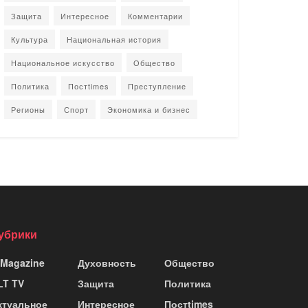
Защита
Интересное
Комментарии
Культура
Национальная история
Национальное искусство
Общество
Политика
Постtimes
Преступление
Регионы
Спорт
Экономика и бизнес
убрики
 Magazine
Духовность
Общество
LT TV
Защита
Политика
ктуальное
Интересное
Постtimes