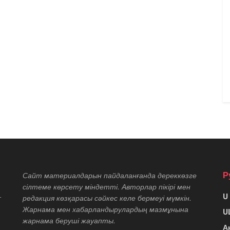
Р
Сайт материалдарын пайдаланғанда дереккөзге
сілтеме көрсету міндетті. Авторлар пікірі мен
U
т
редакция көзқарасы сәйкес келе бермеуі мүмкін.
Жарнама мен хабарландырулардың мазмұнына
U
жарнама беруші жауапты.
А