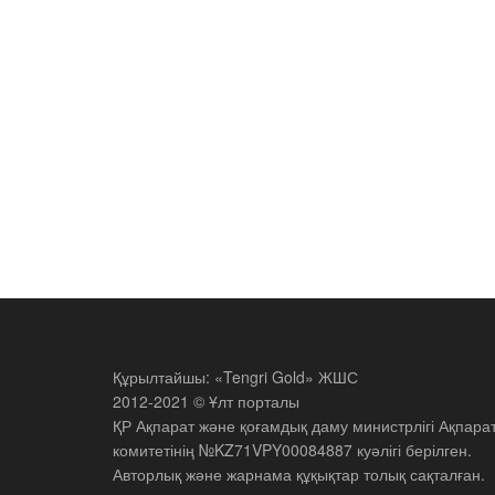
Құрылтайшы: «Tengri Gold» ЖШС
2012-2021 © Ұлт порталы
ҚР Ақпарат және қоғамдық даму министрлігі Ақпара
комитетінің №KZ71VPY00084887 куәлігі берілген.
Авторлық және жарнама құқықтар толық сақталған.