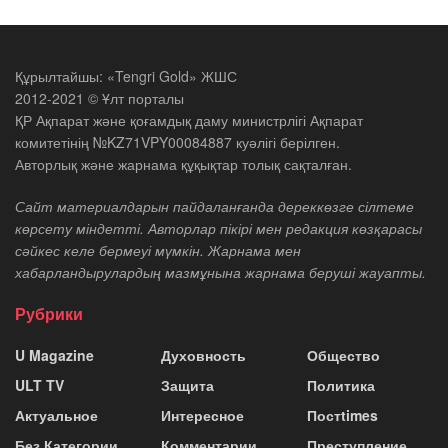
Құрылтайшы: «Tengri Gold» ЖШС
2012-2021 © Ұлт порталы
ҚР Ақпарат және қоғамдық даму министрлігі Ақпарат
комитетінің №KZ71VPY00084887 куәлігі берілген.
Авторлық және жарнама құқықтар толық сақталған.
Сайт материалдарын пайдаланғанда дереккөзге сілтеме
көрсету міндетті. Авторлар пікірі мен редакция көзқарасы
сәйкес келе бермеуі мүмкін. Жарнама мен
хабарландырулардың мазмұнына жарнама беруші жауапты.
Рубрики
U Magazine
Духовность
Общество
ULT TV
Защита
Политика
Актуальное
Интересное
Постtimes
Без Категории
Комментарии
Преступление