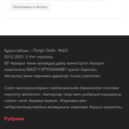
Экономика и бизнес
Құрылтайшы: «Tengri Gold» ЖШС
2012-2021 © Ұлт порталы
ҚР Ақпарат және қоғамдық даму министрлігі Ақпарат
комитетінің №KZ71VPY00084887 куәлігі берілген.
Авторлық және жарнама құқықтар толық сақталған.
Сайт материалдарын пайдаланғанда дереккөзге сілтеме
көрсету міндетті. Авторлар пікірі мен редакция көзқарасы
сәйкес келе бермеуі мүмкін. Жарнама мен
хабарландырулардың мазмұнына жарнама беруші жауапты.
Рубрики