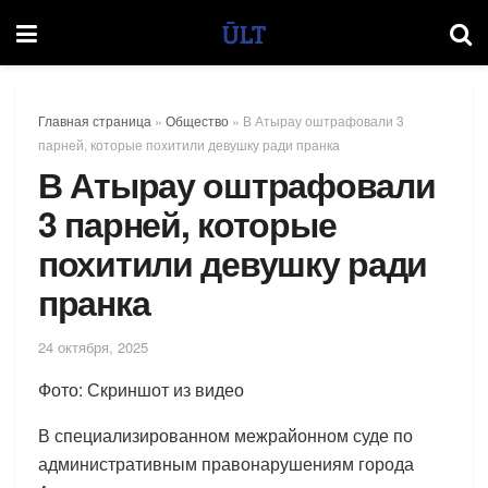
Главная страница
»
Общество
»
В Атырау оштрафовали 3
парней, которые похитили девушку ради пранка
В Атырау оштрафовали
3 парней, которые
похитили девушку ради
пранка
24 октября, 2025
Фото: Скриншот из видео
В специализированном межрайонном суде по
административным правонарушениям города