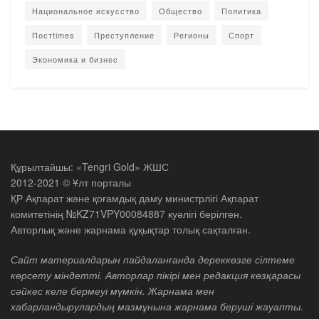
Национальное искусство
Общество
Политика
Постtimes
Преступление
Регионы
Спорт
Экономика и бизнес
Құрылтайшы: «Tengri Gold» ЖШС
2012-2021 © Ұлт порталы
ҚР Ақпарат және қоғамдық даму министрлігі Ақпарат
комитетінің №KZ71VPY00084887 куәлігі берілген.
Авторлық және жарнама құқықтар толық сақталған.
Сайт материалдарын пайдаланғанда дереккөзге сілтеме
көрсету міндетті. Авторлар пікірі мен редакция көзқарасы
сәйкес келе бермеуі мүмкін. Жарнама мен
хабарландырулардың мазмұнына жарнама беруші жауапты.