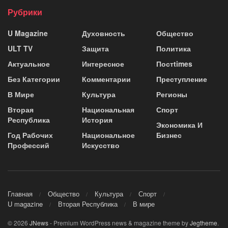
Рубрики
U Magazine
Духовность
Общество
ULT TV
Защита
Политика
Актуальное
Интересное
Постtimes
Без Категории
Комментарии
Преступление
В Мире
Культура
Регионы
Вторая
Национальная
Спорт
Республика
История
Экономика И
Год Рабочих
Национальное
Бизнес
Профессий
Искусство
Главная
Общество
Культура
Спорт
U magazine
Вторая Республика
В мире
© 2026
JNews
- Premium WordPress news & magazine theme by
Jegtheme
.