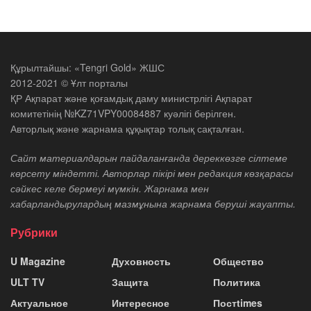
Құрылтайшы: «Tengri Gold» ЖШС
2012-2021 © Ұлт порталы
ҚР Ақпарат және қоғамдық даму министрлігі Ақпарат
комитетінің №KZ71VPY00084887 куәлігі берілген.
Авторлық және жарнама құқықтар толық сақталған.
Сайт материалдарын пайдаланғанда дереккөзге сілтеме
көрсету міндетті. Авторлар пікірі мен редакция көзқарасы
сәйкес келе бермеуі мүмкін. Жарнама мен
хабарландырулардың мазмұнына жарнама беруші жауапты.
Рубрики
U Magazine
Духовность
Общество
ULT TV
Защита
Политика
Актуальное
Интересное
Постtimes