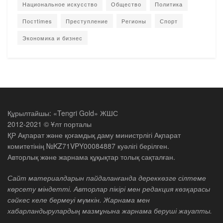
Национальное искусство
Общество
Политика
Постtimes
Преступление
Регионы
Спорт
Экономика и бизнес
Құрылтайшы: «Tengri Gold» ЖШС
2012-2021 © Ұлт порталы
ҚР Ақпарат және қоғамдық даму министрлігі Ақпарат
комитетінің №KZ71VPY00084887 куәлігі берілген.
Авторлық және жарнама құқықтар толық сақталған.
Сайт материалдарын пайдаланғанда дереккөзге сілтеме
көрсету міндетті. Авторлар пікірі мен редакция көзқарасы
сәйкес келе бермеуі мүмкін. Жарнама мен
хабарландырулардың мазмұнына жарнама беруші жауапты.