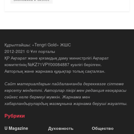
Құрылтайшы: «Tengri Gold» ЖШС
2012-2021 © Ұлт порталы
ҚР Ақпарат және қоғамдық даму министрлігі Ақпарат
комитетінің №KZ71VPY00084887 куәлігі берілген.
Авторлық және жарнама құқықтар толық сақталған.
Сайт материалдарын пайдаланғанда дереккөзге сілтеме
көрсету міндетті. Авторлар пікірі мен редакция көзқарасы
сәйкес келе бермеуі мүмкін. Жарнама мен
хабарландырулардың мазмұнына жарнама беруші жауапты.
Рубрики
U Magazine
Духовность
Общество