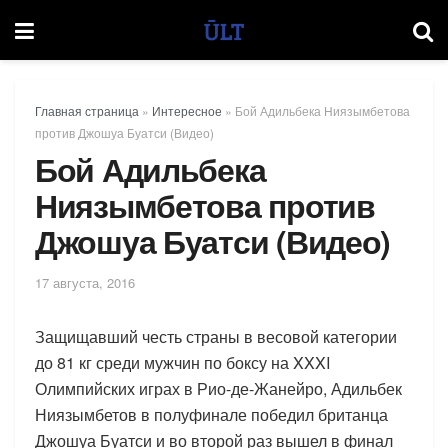
Главная страница
»
Интересное
»
Бой Адильбека Ниязымбетова
против Джошуа Буатси (Видео)
Бой Адильбека
Ниязымбетова против
Джошуа Буатси (Видео)
17 августа, 2016
Защищавший честь страны в весовой категории
до 81 кг среди мужчин по боксу на XXXI
Олимпийских играх в Рио-де-Жанейро, Адильбек
Ниязымбетов в полуфинале победил британца
Джошуа Буатси и во второй раз вышел в финал