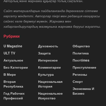
Авторлық және жарнама құқықтар толық сақталған.
Сайт материалдарын пайдаланғанда дереккөзге сілтеме
көрсету міндетті. Авторлар пікірі мен редакция көзқарасы
сәйкес келе бермеуі мүмкін. Жарнама мен
хабарландырулардың мазмұнына жарнама беруші жауапты.
Рубрики
U Magazine
Духовность
Общество
ULT TV
Защита
Политика
Актуальное
Интересное
Постtimes
Без Категории
Комментарии
Преступление
В Мире
Культура
Регионы
Вторая
Национальная
Спорт
Республика
История
Экономика И
Год Рабочих
Национальное
Бизнес
Профессий
Искусство