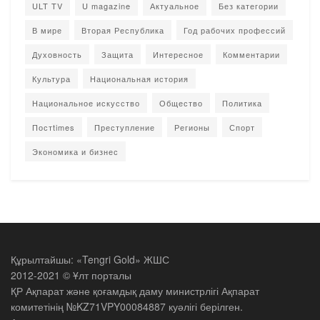
ULT TV
U magazine
Актуальное
Без категории
В мире
Вторая Республика
Год рабочих профессий
Духовность
Защита
Интересное
Комментарии
Культура
Национальная история
Национальное искусство
Общество
Политика
Постtimes
Преступление
Регионы
Спорт
Экономика и бизнес
Құрылтайшы: «Tengri Gold» ЖШС
2012-2021 © Ұлт порталы
ҚР Ақпарат және қоғамдық даму министрлігі Ақпарат
комитетінің №KZ71VPY00084887 куәлігі берілген.