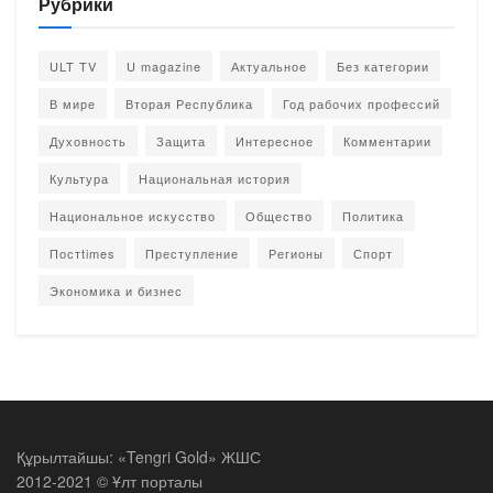
Рубрики
ULT TV
U magazine
Актуальное
Без категории
В мире
Вторая Республика
Год рабочих профессий
Духовность
Защита
Интересное
Комментарии
Культура
Национальная история
Национальное искусство
Общество
Политика
Постtimes
Преступление
Регионы
Спорт
Экономика и бизнес
Құрылтайшы: «Tengri Gold» ЖШС
2012-2021 © Ұлт порталы