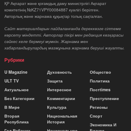
ҚР Ақпарат және қоғамдық даму министрлігі Ақпарат
комитетінің №KZ71VPY00084887 куәлігі берілген.
Авторлық және жарнама құқықтар толық сақталған.
Сайт материалдарын пайдаланғанда дереккөзге сілтеме
көрсету міндетті. Авторлар пікірі мен редакция көзқарасы
сәйкес келе бермеуі мүмкін. Жарнама мен
хабарландырулардың мазмұнына жарнама беруші жауапты.
Рубрики
U Magazine
Духовность
Общество
ULT TV
Защита
Политика
Актуальное
Интересное
Постtimes
Без Категории
Комментарии
Преступление
В Мире
Культура
Регионы
Вторая
Национальная
Спорт
Республика
История
Экономика И
Год Рабочих
Национальное
Бизнес