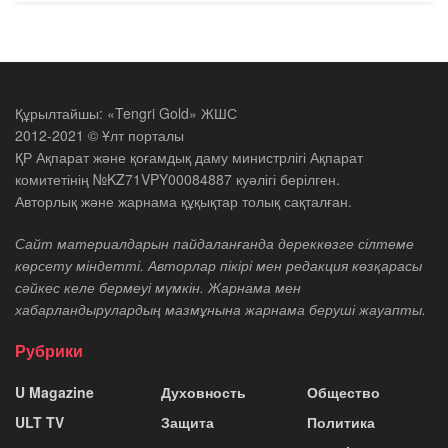
Құрылтайшы: «Tengri Gold» ЖШС
2012-2021 © Ұлт порталы
ҚР Ақпарат және қоғамдық даму министрлігі Ақпарат
комитетінің №KZ71VPY00084887 куәлігі берілген.
Авторлық және жарнама құқықтар толық сақталған.
Сайт материалдарын пайдаланғанда дереккөзге сілтеме
көрсету міндетті. Авторлар пікірі мен редакция көзқарасы
сәйкес келе бермеуі мүмкін. Жарнама мен
хабарландырулардың мазмұнына жарнама беруші жауапты.
Рубрики
U Magazine
Духовность
Общество
ULT TV
Защита
Политика