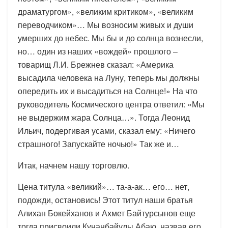
драматургом», «великим критиком», «великим
переводчиком»… Мы возносим живых и души
умерших до небес. Мы бы и до солнца вознесли,
но… один из наших «вождей» прошлого –
товарищ Л.И. Брежнев сказал: «Америка
высадила человека на Луну, теперь мы должны
опередить их и высадиться на Солнце!» На что
руководитель Космического центра ответил: «Мы
не выдержим жара Солнца…». Тогда Леонид
Ильич, подергивая усами, сказал ему: «Ничего
страшного! Запускайте ночью!» Так же и…
Итак, начнем нашу торговлю.
Цена титула «великий»… та-а-ак… его… нет,
подожди, остановись! Этот титул наши братья
Алихан Бокейханов и Ахмет Байтурсынов еще
тогда присвоили Кунанбайулы Абаю, назвав его