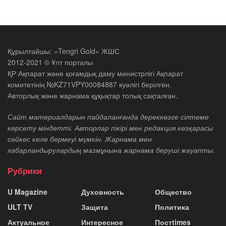
Құрылтайшы: «Tengri Gold» ЖШС
2012-2021 © Ұлт порталы
ҚР Ақпарат және қоғамдық даму министрлігі Ақпарат
комитетінің №KZ71VPY00084887 куәлігі берілген.
Авторлық және жарнама құқықтар толық сақталған.
Сайт материалдарын пайдаланғанда дереккөзге сілтеме
көрсету міндетті. Авторлар пікірі мен редакция көзқарасы
сәйкес келе бермеуі мүмкін. Жарнама мен
хабарландырулардың мазмұнына жарнама беруші жауапты.
Рубрики
U Magazine
Духовность
Общество
ULT TV
Защита
Политика
Актуальное
Интересное
Постtimes