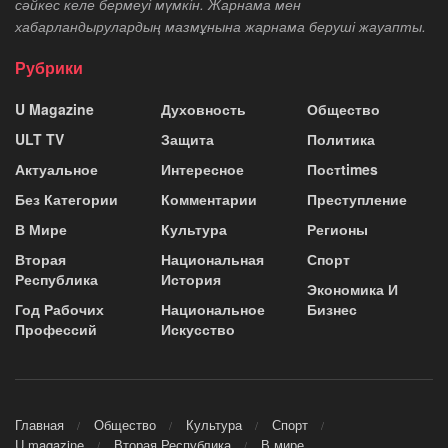
сәйкес келе бермеуі мүмкін. Жарнама мен
хабарландырулардың мазмұнына жарнама беруші жауапты.
Рубрики
U Magazine
Духовность
Общество
ULT TV
Защита
Политика
Актуальное
Интересное
Постtimes
Без Категории
Комментарии
Преступление
В Мире
Культура
Регионы
Вторая
Национальная
Спорт
Республика
История
Экономика И
Год Рабочих
Национальное
Бизнес
Профессий
Искусство
Главная
Общество
Культура
Спорт
U magazine
Вторая Республика
В мире