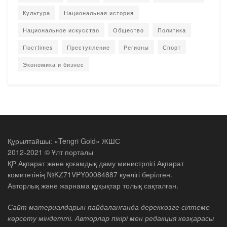
Культура
Национальная история
Национальное искусство
Общество
Политика
Постtimes
Преступление
Регионы
Спорт
Экономика и бизнес
Құрылтайшы: «Tengri Gold» ЖШС
2012-2021 © Ұлт порталы
ҚР Ақпарат және қоғамдық даму министрлігі Ақпарат
комитетінің №KZ71VPY00084887 куәлігі берілген.
Авторлық және жарнама құқықтар толық сақталған.
Сайт материалдарын пайдаланғанда дереккөзге сілтеме
көрсету міндетті. Авторлар пікірі мен редакция көзқарасы