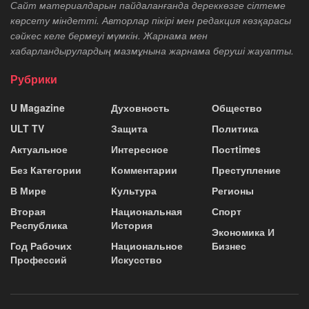
Сайт материалдарын пайдаланғанда дереккөзге сілтеме
көрсету міндетті. Авторлар пікірі мен редакция көзқарасы
сәйкес келе бермеуі мүмкін. Жарнама мен
хабарландырулардың мазмұнына жарнама беруші жауапты.
Рубрики
U Magazine
Духовность
Общество
ULT TV
Защита
Политика
Актуальное
Интересное
Постtimes
Без Категории
Комментарии
Преступление
В Мире
Культура
Регионы
Вторая
Национальная
Спорт
Республика
История
Экономика И
Год Рабочих
Национальное
Бизнес
Профессий
Искусство