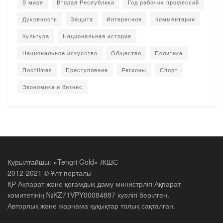
В мире
Вторая Республика
Год рабочих профессий
Духовность
Защита
Интересное
Комментарии
Культура
Национальная история
Национальное искусство
Общество
Политика
Постtimes
Преступление
Регионы
Спорт
Экономика и бизнес
Құрылтайшы: «Tengri Gold» ЖШС
2012-2021 © Ұлт порталы
ҚР Ақпарат және қоғамдық даму министрлігі Ақпарат
комитетінің №KZ71VPY00084887 куәлігі берілген.
Авторлық және жарнама құқықтар толық сақталған.