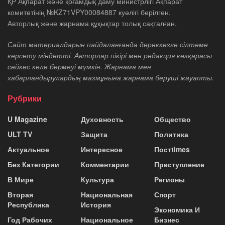
ҚР Ақпарат және қоғамдық даму министрлігі Ақпарат
комитетінің №KZ71VPY00084887 куәлігі берілген.
Авторлық және жарнама құқықтар толық сақталған.
Сайт материалдарын пайдаланғанда дереккөзге сілтеме
көрсету міндетті. Авторлар пікірі мен редакция көзқарасы
сәйкес келе бермеуі мүмкін. Жарнама мен
хабарландырулардың мазмұнына жарнама беруші жауапты.
Рубрики
U Magazine
Духовность
Общество
ULT TV
Защита
Политика
Актуальное
Интересное
Постtimes
Без Категории
Комментарии
Преступление
В Мире
Культура
Регионы
Вторая
Национальная
Спорт
Республика
История
Экономика И
Год Рабочих
Национальное
Бизнес