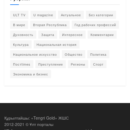
ULT TV
U magazine
Актуальное
Без категории
В мире
Вторая Республика
Год рабочих профессий
Духовность
Защита
Интересное
Комментарии
Культура
Национальная история
Национальное искусство
Общество
Политика
Постtimes
Преступление
Регионы
Спорт
Экономика и бизнес
Құрылтайшы: «Tengri Gold» ЖШС
2012-2021 © Ұлт порталы