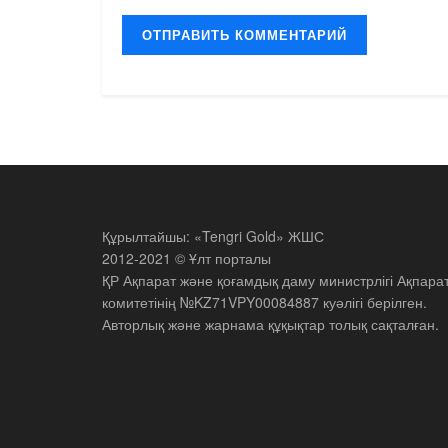
Құрылтайшы: «Tengri Gold» ЖШС
2012-2021 © Ұлт порталы
ҚР Ақпарат және қоғамдық даму министрлігі Ақпара
комитетінің №KZ71VPY00084887 куәлігі берілген.
Авторлық және жарнама құқықтар толық сақталған.