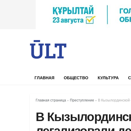
ГЛАВНАЯ
ОБЩЕСТВО
КУЛЬТУРА
С
Главная страница
»
Преступление
»
В Кызылординской о
В Кызылординск
легализовали де