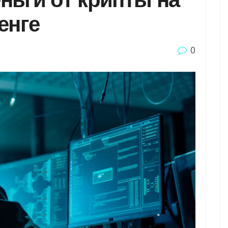
енге
0