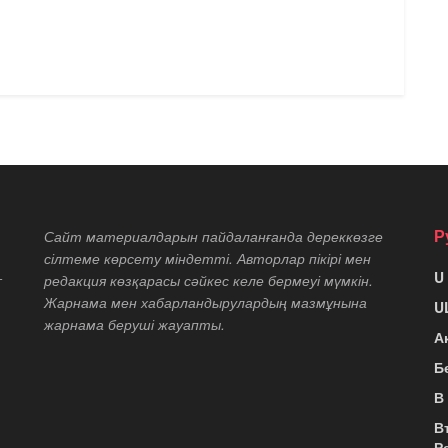
Р
Сайт материалдарын пайдаланғанда дереккөзге
сілтеме көрсету міндетті. Авторлар пікірі мен
U
т
редакция көзқарасы сәйкес келе бермеуі мүмкін.
Жарнама мен хабарландырулардың мазмұнына
U
жарнама беруші жауапты.
А
Б
В
В
Р