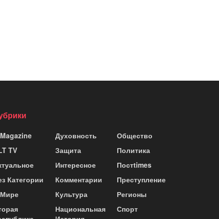
убрики
 Magazine
Духовность
Общество
LT TV
Защита
Политика
ктуальное
Интересное
Постtimes
ез Категории
Комментарии
Преступление
 Мире
Культура
Регионы
торая
Национальная
Спорт
еспублика
История