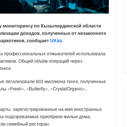
у мониторингу по Кызылординской области
ализации доходов, полученных от незаконного
наркотиков, сообщает
Ult.kz.
ппа профессиональных отмывателей использовала
активов. Общий объём операций через
тенге.
ые легализовали 603 миллиона тенге, полученные
ы «Fresh», «Butterfly», «CrystalOrganic»,
карты, зарегистрированные на имя иностранных
тва подозреваемые приобрели жилые дома,
ыли семейный ресторан.