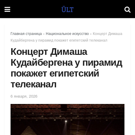
Главная страница
»
Национальное искусство
»
Концерт Димаша
Кудайбергена у пирамид покажет египетский телеканал
Концерт Димаша
Кудайбергена у пирамид
покажет египетский
телеканал
6 января, 2026