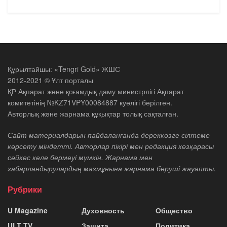
Құрылтайшы: «Tengri Gold» ЖШС
2012-2021 © Ұлт порталы
ҚР Ақпарат және қоғамдық даму министрлігі Ақпарат
комитетінің №KZ71VPY00084887 куәлігі берілген.
Авторлық және жарнама құқықтар толық сақталған.
Сайт материалдарын пайдаланғанда дереккөзге сілтеме
көрсету міндетті. Авторлар пікірі мен редакция көзқарасы
сәйкес келе бермеуі мүмкін. Жарнама мен
хабарландырулардың мазмұнына жарнама беруші жауапты.
Рубрики
U Magazine
Духовность
Общество
ULT TV
Защита
Политика