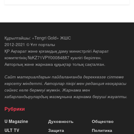
Құрылтайшы: «Tengri Gold» ЖШС
2012-2021 © Ұлт порталы
ҚР Ақпарат және қоғамдық даму министрлігі Ақпарат
комитетінің №KZ71VPY00084887 куәлігі берілген.
Авторлық және жарнама құқықтар толық сақталған.
Сайт материалдарын пайдаланғанда дереккөзге сілтеме
көрсету міндетті. Авторлар пікірі мен редакция көзқарасы
сәйкес келе бермеуі мүмкін. Жарнама мен
хабарландырулардың мазмұнына жарнама беруші жауапты.
Рубрики
U Magazine
Духовность
Общество
ULT TV
Защита
Политика