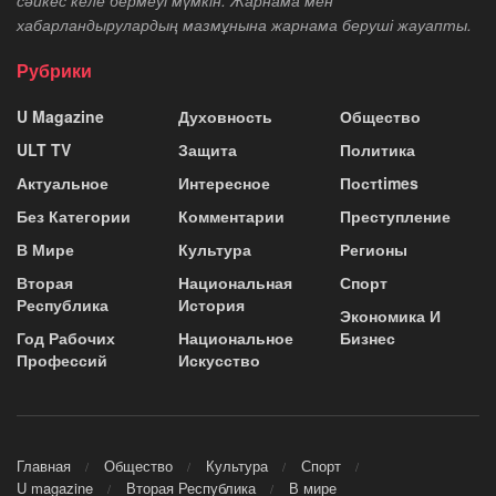
хабарландырулардың мазмұнына жарнама беруші жауапты.
Рубрики
U Magazine
Духовность
Общество
ULT TV
Защита
Политика
Актуальное
Интересное
Постtimes
Без Категории
Комментарии
Преступление
В Мире
Культура
Регионы
Вторая
Национальная
Спорт
Республика
История
Экономика И
Год Рабочих
Национальное
Бизнес
Профессий
Искусство
Главная
Общество
Культура
Спорт
U magazine
Вторая Республика
В мире