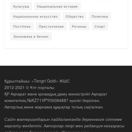
Культура
Национальная история
Национальное искусство
Общество
Политика
Постtimes
Преступление
Регионы
Спорт
Экономика и бизнес
Құрылтайшы: «Tengri Gold» ЖШС
2012-2021 © Ұлт порталы
ҚР Ақпарат және қоғамдық даму министрлігі Ақпарат
комитетінің №KZ71VPY00084887 куәлігі берілген.
Авторлық және жарнама құқықтар толық сақталған.
Сайт материалдарын пайдаланғанда дереккөзге сілтеме
көрсету міндетті. Авторлар пікірі мен редакция көзқарасы
сәйкес келе бермеуі мүмкін. Жарнама мен