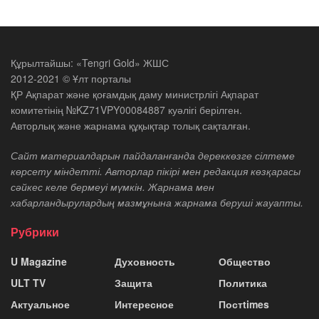
Құрылтайшы: «Tengri Gold» ЖШС
2012-2021 © Ұлт порталы
ҚР Ақпарат және қоғамдық даму министрлігі Ақпарат
комитетінің №KZ71VPY00084887 куәлігі берілген.
Авторлық және жарнама құқықтар толық сақталған.
Сайт материалдарын пайдаланғанда дереккөзге сілтеме
көрсету міндетті. Авторлар пікірі мен редакция көзқарасы
сәйкес келе бермеуі мүмкін. Жарнама мен
хабарландырулардың мазмұнына жарнама беруші жауапты.
Рубрики
U Magazine
Духовность
Общество
ULT TV
Защита
Политика
Актуальное
Интересное
Постtimes