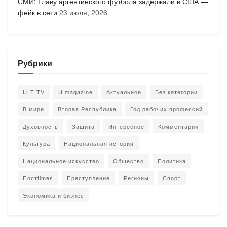
СМИ: Главу аргентинского футбола задержали в США —
фейк в сети
23 июля, 2026
Рубрики
ULT TV
U magazine
Актуальное
Без категории
В мире
Вторая Республика
Год рабочих профессий
Духовность
Защита
Интересное
Комментарии
Культура
Национальная история
Национальное искусство
Общество
Политика
Постtimes
Преступление
Регионы
Спорт
Экономика и бизнес