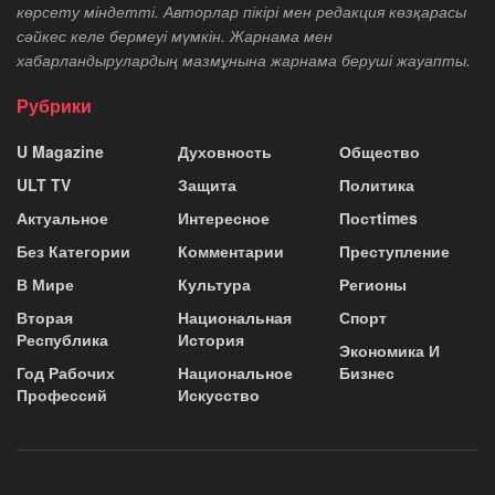
көрсету міндетті. Авторлар пікірі мен редакция көзқарасы
сәйкес келе бермеуі мүмкін. Жарнама мен
хабарландырулардың мазмұнына жарнама беруші жауапты.
Рубрики
U Magazine
Духовность
Общество
ULT TV
Защита
Политика
Актуальное
Интересное
Постtimes
Без Категории
Комментарии
Преступление
В Мире
Культура
Регионы
Вторая
Национальная
Спорт
Республика
История
Экономика И
Год Рабочих
Национальное
Бизнес
Профессий
Искусство