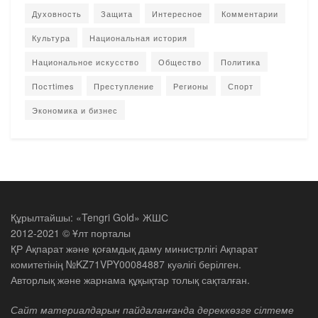
Духовность
Защита
Интересное
Комментарии
Культура
Национальная история
Национальное искусство
Общество
Политика
Постtimes
Преступление
Регионы
Спорт
Экономика и бизнес
Құрылтайшы: «Tengri Gold» ЖШС
2012-2021 © Ұлт порталы
ҚР Ақпарат және қоғамдық даму министрлігі Ақпарат
комитетінің №KZ71VPY00084887 куәлігі берілген.
Авторлық және жарнама құқықтар толық сақталған.
Сайт материалдарын пайдаланғанда дереккөзге сілтеме