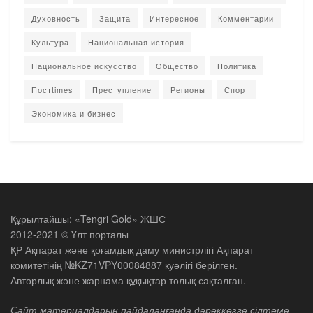
Духовность
Защита
Интересное
Комментарии
Культура
Национальная история
Национальное искусство
Общество
Политика
Постtimes
Преступление
Регионы
Спорт
Экономика и бизнес
Құрылтайшы: «Tengri Gold» ЖШС
2012-2021 © Ұлт порталы
ҚР Ақпарат және қоғамдық даму министрлігі Ақпарат
комитетінің №KZ71VPY00084887 куәлігі берілген.
Авторлық және жарнама құқықтар толық сақталған.
Сайт материалдарын пайдаланғанда дереккөзге сілтеме