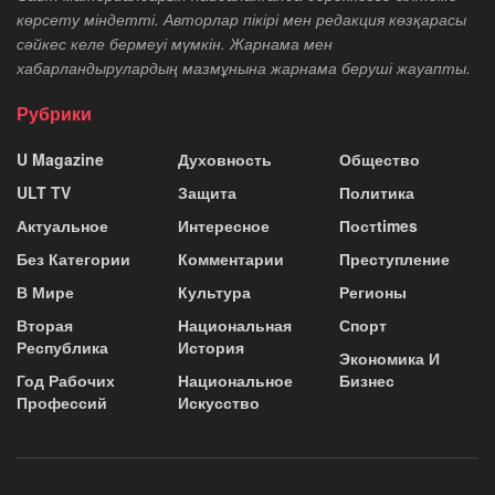
көрсету міндетті. Авторлар пікірі мен редакция көзқарасы
сәйкес келе бермеуі мүмкін. Жарнама мен
хабарландырулардың мазмұнына жарнама беруші жауапты.
Рубрики
U Magazine
Духовность
Общество
ULT TV
Защита
Политика
Актуальное
Интересное
Постtimes
Без Категории
Комментарии
Преступление
В Мире
Культура
Регионы
Вторая
Национальная
Спорт
Республика
История
Экономика И
Год Рабочих
Национальное
Бизнес
Профессий
Искусство