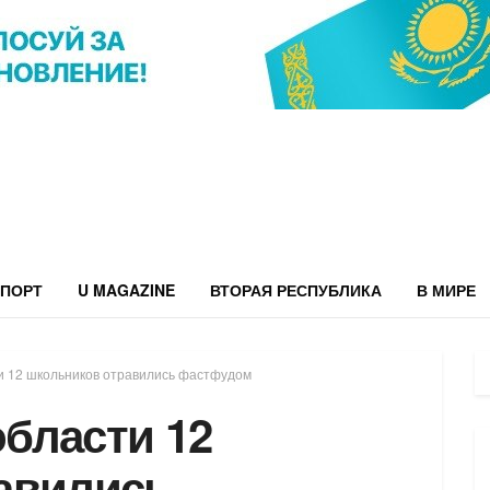
ПОРТ
U MAGAZINE
ВТОРАЯ РЕСПУБЛИКА
В МИРЕ
и 12 школьников отравились фастфудом
бласти 12
авились