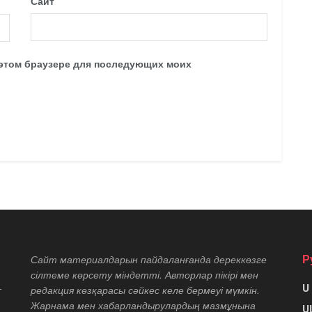
Сайт
в этом браузере для последующих моих
Р
Сайт материалдарын пайдаланғанда дереккөзге
сілтеме көрсету міндетті. Авторлар пікірі мен
U
т
редакция көзқарасы сәйкес келе бермеуі мүмкін.
Жарнама мен хабарландырулардың мазмұнына
U