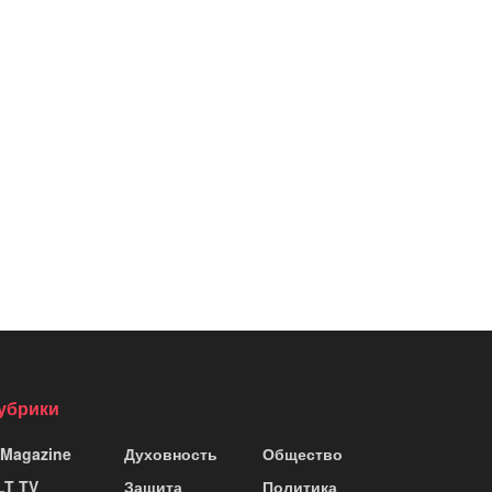
убрики
 Magazine
Духовность
Общество
LT TV
Защита
Политика