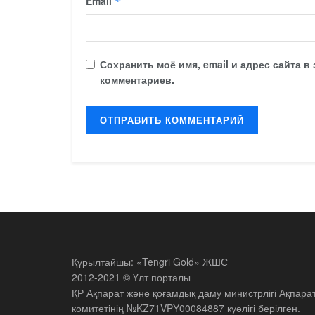
Email
*
Сохранить моё имя, email и адрес сайта 
комментариев.
Құрылтайшы: «Tengri Gold» ЖШС
2012-2021 © Ұлт порталы
ҚР Ақпарат және қоғамдық даму министрлігі Ақпара
комитетінің №KZ71VPY00084887 куәлігі берілген.