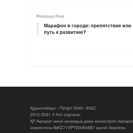
Previous Post
Марафон в городе: препятствие или
путь к развитию?
Құрылтайшы: «Tengri Gold» ЖШС
2012-2021 © Ұлт порталы
ҚР Ақпарат және қоғамдық даму министрлігі Ақпара
комитетінің №KZ71VPY00084887 куәлігі берілген.