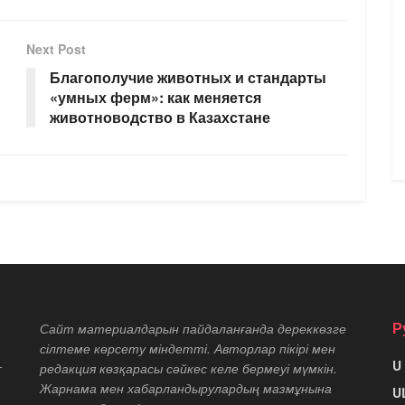
Next Post
Благополучие животных и стандарты
«умных ферм»: как меняется
животноводство в Казахстане
Р
Сайт материалдарын пайдаланғанда дереккөзге
сілтеме көрсету міндетті. Авторлар пікірі мен
U
т
редакция көзқарасы сәйкес келе бермеуі мүмкін.
Жарнама мен хабарландырулардың мазмұнына
U