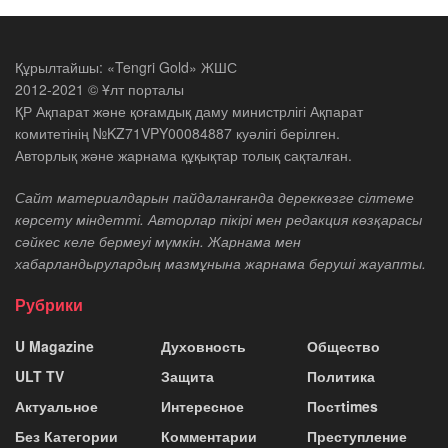
Құрылтайшы: «Tengri Gold» ЖШС
2012-2021 © Ұлт порталы
ҚР Ақпарат және қоғамдық даму министрлігі Ақпарат
комитетінің №KZ71VPY00084887 куәлігі берілген.
Авторлық және жарнама құқықтар толық сақталған.
Сайт материалдарын пайдаланғанда дереккөзге сілтеме
көрсету міндетті. Авторлар пікірі мен редакция көзқарасы
сәйкес келе бермеуі мүмкін. Жарнама мен
хабарландырулардың мазмұнына жарнама беруші жауапты.
Рубрики
U Magazine
Духовность
Общество
ULT TV
Защита
Политика
Актуальное
Интересное
Постtimes
Без Категории
Комментарии
Преступление