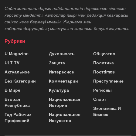
Сайт материалдарын пайдаланғанда дереккөзге сілтеме
көрсету міндетті. Авторлар пікірі мен редакция көзқарасы
сәйкес келе бермеуі мүмкін. Жарнама мен
хабарландырулардың мазмұнына жарнама беруші жауапты.
Рубрики
U Magazine
Духовность
Общество
ULT TV
Защита
Политика
Актуальное
Интересное
Постtimes
Без Категории
Комментарии
Преступление
В Мире
Культура
Регионы
Вторая
Национальная
Спорт
Республика
История
Экономика И
Год Рабочих
Национальное
Бизнес
Профессий
Искусство