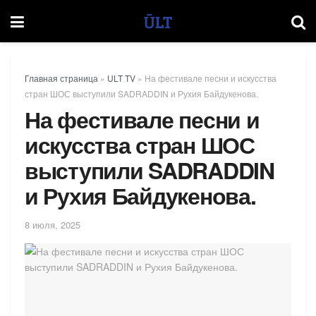
Главная страница
»
ULT TV
»
На фестивале песни и искусства
стран ШОС выступили SADRADDIN и Рухия Байдукенова.
На фестивале песни и
искусства стран ШОС
выступили SADRADDIN
и Рухия Байдукенова.
8 июля, 2025