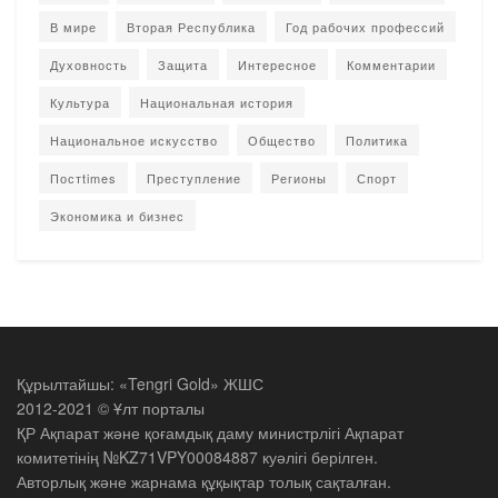
В мире
Вторая Республика
Год рабочих профессий
Духовность
Защита
Интересное
Комментарии
Культура
Национальная история
Национальное искусство
Общество
Политика
Постtimes
Преступление
Регионы
Спорт
Экономика и бизнес
Құрылтайшы: «Tengri Gold» ЖШС
2012-2021 © Ұлт порталы
ҚР Ақпарат және қоғамдық даму министрлігі Ақпарат
комитетінің №KZ71VPY00084887 куәлігі берілген.
Авторлық және жарнама құқықтар толық сақталған.