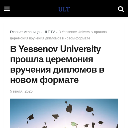
Главная страница
»
ULT TV
»
В Yessenov University прошла
церемония вручения дипломов в новом формате
В Yessenov University
прошла церемония
вручения дипломов в
новом формате
5 июля, 2025