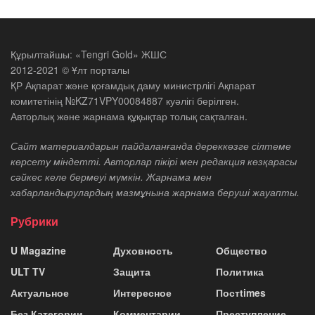
Құрылтайшы: «Tengri Gold» ЖШС
2012-2021 © Ұлт порталы
ҚР Ақпарат және қоғамдық даму министрлігі Ақпарат
комитетінің №KZ71VPY00084887 куәлігі берілген.
Авторлық және жарнама құқықтар толық сақталған.
Сайт материалдарын пайдаланғанда дереккөзге сілтеме
көрсету міндетті. Авторлар пікірі мен редакция көзқарасы
сәйкес келе бермеуі мүмкін. Жарнама мен
хабарландырулардың мазмұнына жарнама беруші жауапты.
Рубрики
U Magazine
Духовность
Общество
ULT TV
Защита
Политика
Актуальное
Интересное
Постtimes
Без Категории
Комментарии
Преступление