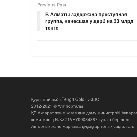
Previous Post
В Алматы задержана преступная
группа, нанесшая ущерб на 33 млрд
тенге
Құрылтайшы: «Tengri Gold» ЖШС
2012-2021 © Ұлт порталы
ҚР Ақпарат және қоғамдық даму министрлігі Ақпара
комитетінің №KZ71VPY00084887 куәлігі берілген.
Авторлық және жарнама құқықтар толық сақталған.