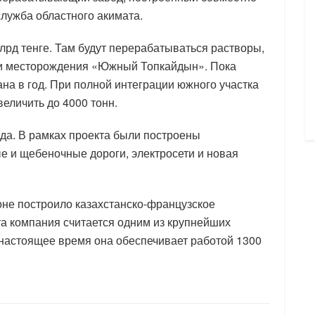
лужба областного акимата.
лрд тенге. Там будут перерабатываться растворы,
ти месторождения «Южный Топкайдын». Пока
на в год. При полной интеграции южного участка
величить до 4000 тонн.
ода. В рамках проекта были построены
е и щебеночные дороги, электросети и новая
йоне построило казахстанско-французское
а компания считается одним из крупнейших
 настоящее время она обеспечивает работой 1300