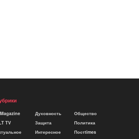
убрики
 Magazine
Духовность
Общество
LT TV
Защита
Политика
ктуальное
Интересное
Постtimes