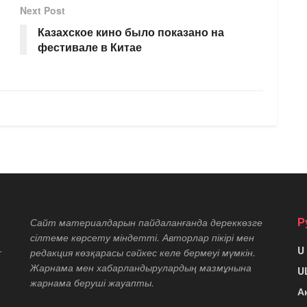
Next Post
Казахское кино было показано на
фестивале в Китае
Р
Сайт материалдарын пайдаланғанда дереккөзге
сілтеме көрсету міндетті. Авторлар пікірі мен
U
т
редакция көзқарасы сәйкес келе бермеуі мүмкін.
Жарнама мен хабарландырулардың мазмұнына
U
жарнама беруші жауапты.
А