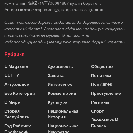
комитетінің №KZ71VPY00084887 куәлігі берілген.
Авторлық және жарнама құқықтар толық сақталған.
Сайт материалдарын пайдаланғанда дереккөзге сілтеме
көрсету міндетті. Авторлар пікірі мен редакция көзқарасы
сәйкес келе бермеуі мүмкін. Жарнама мен
хабарландырулардың мазмұнына жарнама беруші жауапты.
Рубрики
U Magazine
Духовность
Общество
ULT TV
Защита
Политика
Актуальное
Интересное
Постtimes
Без Категории
Комментарии
Преступление
В Мире
Культура
Регионы
Вторая
Национальная
Спорт
Республика
История
Экономика И
Год Рабочих
Национальное
Бизнес
Профессий
Искусство