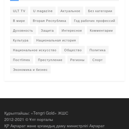
ULT TV
U magazine
Актуальное
Без категории
В мире
Вторая Республика
Год рабочих профессий
Духовность
Защита
Интересное
Комментарии
Культура
Национальная история
Национальное искусство
Общество
Политика
Постtimes
Преступление
Регионы
Спорт
Экономика и бизнес
Құрылтайшы: «Tengri Gold» ЖШС
2012-2021 © Ұлт порталы
ҚР Ақпарат және қоғамдық даму министрлігі Ақпарат