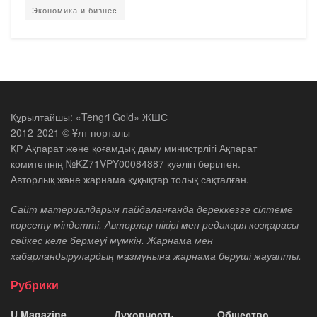
Экономика и бизнес
Құрылтайшы: «Tengri Gold» ЖШС
2012-2021 © Ұлт порталы
ҚР Ақпарат және қоғамдық даму министрлігі Ақпарат
комитетінің №KZ71VPY00084887 куәлігі берілген.
Авторлық және жарнама құқықтар толық сақталған.
Сайт материалдарын пайдаланғанда дереккөзге сілтеме
көрсету міндетті. Авторлар пікірі мен редакция көзқарасы
сәйкес келе бермеуі мүмкін. Жарнама мен
хабарландырулардың мазмұнына жарнама беруші жауапты.
Рубрики
U Magazine
Духовность
Общество