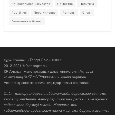
Национальное искусство
Общество
Политика
Постtimes
Преступление
Регионы
Спорт
Экономика и бизнес
Құрылтайшы: «Tengri Gold» ЖШС
2012-2021 © Ұлт порталы
ҚР Ақпарат және қоғамдық даму министрлігі Ақпарат
комитетінің №KZ71VPY00084887 куәлігі берілген.
Авторлық және жарнама құқықтар толық сақталған.
Сайт материалдарын пайдаланғанда дереккөзге сілтеме
көрсету міндетті. Авторлар пікірі мен редакция көзқарасы
сәйкес келе бермеуі мүмкін. Жарнама мен
хабарландырулардың мазмұнына жарнама беруші жауапты.