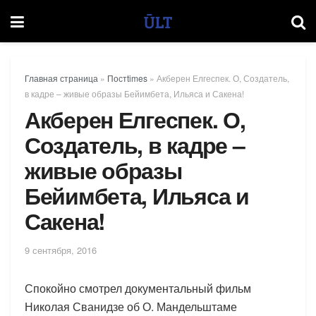
Главная страница
»
Постtimes
»
Акберен Елгеспек. О, Создатель,
в кадре – живые образы Бейимбета, Ильяса и Сакена!
Акберен Елгеспек. О,
Создатель, в кадре –
живые образы
Бейимбета, Ильяса и
Сакена!
9 сентября, 2016
Спокойно смотрел документальный фильм
Николая Сванидзе об О. Мандельштаме