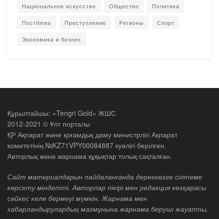
Национальное искусство
Общество
Политика
Постtimes
Преступление
Регионы
Спорт
Экономика и бизнес
Құрылтайшы: «Tengri Gold» ЖШС
2012-2021 © Ұлт порталы
ҚР Ақпарат және қоғамдық даму министрлігі Ақпарат
комитетінің №KZ71VPY00084887 куәлігі берілген.
Авторлық және жарнама құқықтар толық сақталған.
Сайт материалдарын пайдаланғанда дереккөзге сілтеме
көрсету міндетті. Авторлар пікірі мен редакция көзқарасы
сәйкес келе бермеуі мүмкін. Жарнама мен
хабарландырулардың мазмұнына жарнама беруші жауапты.