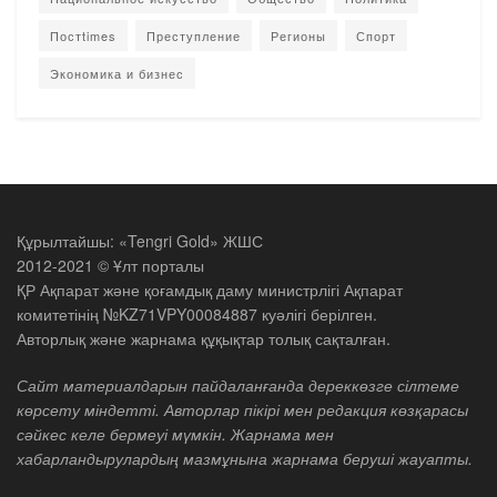
Постtimes
Преступление
Регионы
Спорт
Экономика и бизнес
Құрылтайшы: «Tengri Gold» ЖШС
2012-2021 © Ұлт порталы
ҚР Ақпарат және қоғамдық даму министрлігі Ақпарат
комитетінің №KZ71VPY00084887 куәлігі берілген.
Авторлық және жарнама құқықтар толық сақталған.
Сайт материалдарын пайдаланғанда дереккөзге сілтеме
көрсету міндетті. Авторлар пікірі мен редакция көзқарасы
сәйкес келе бермеуі мүмкін. Жарнама мен
хабарландырулардың мазмұнына жарнама беруші жауапты.