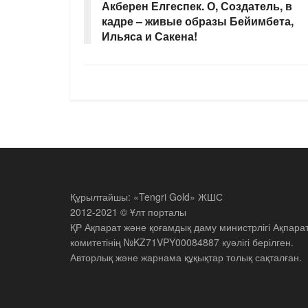
Акберен Елгеспек. О, Создатель, в
кадре – живые образы Бейимбета,
Ильяса и Сакена!
Құрылтайшы: «Tengri Gold» ЖШС
2012-2021 © Ұлт порталы
ҚР Ақпарат және қоғамдық даму министрлігі Ақпара
комитетінің №KZ71VPY00084887 куәлігі берілген.
Авторлық және жарнама құқықтар толық сақталған.