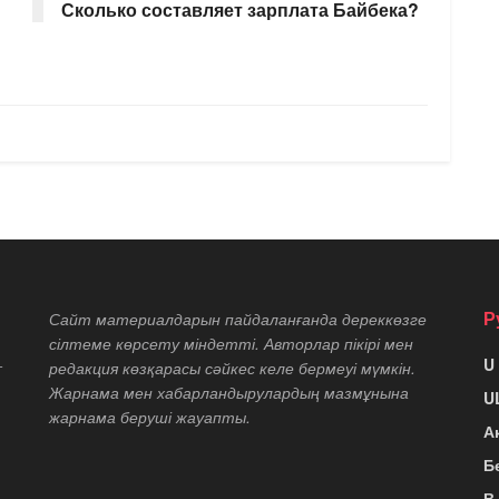
Сколько составляет зарплата Байбека?
Р
Сайт материалдарын пайдаланғанда дереккөзге
сілтеме көрсету міндетті. Авторлар пікірі мен
U
т
редакция көзқарасы сәйкес келе бермеуі мүмкін.
Жарнама мен хабарландырулардың мазмұнына
U
жарнама беруші жауапты.
А
Б
В