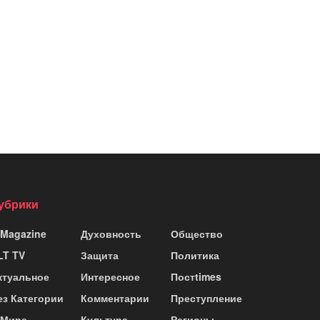
убрики
 Magazine
Духовность
Общество
LT TV
Защита
Политика
ктуальное
Интересное
Постtimes
ез Категории
Комментарии
Преступление
 Мире
Культура
Регионы