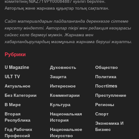
комитетінің №KZ71VPY00084887 куәлігі берілген.
Авторлық және жарнама құқықтар толық сақталған.
Сайт материалдарын пайдаланғанда дереккөзге сілтеме
көрсету міндетті. Авторлар пікірі мен редакция көзқарасы
сәйкес келе бермеуі мүмкін. Жарнама мен
хабарландырулардың мазмұнына жарнама беруші жауапты.
Рубрики
U Magazine
Духовность
Общество
ULT TV
Защита
Политика
Актуальное
Интересное
Постtimes
Без Категории
Комментарии
Преступление
В Мире
Культура
Регионы
Вторая
Национальная
Спорт
Республика
История
Экономика И
Год Рабочих
Национальное
Бизнес
Профессий
Искусство