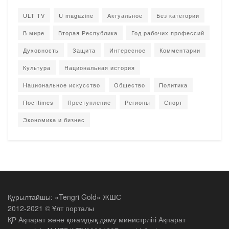
ULT TV
U magazine
Актуальное
Без категории
В мире
Вторая Республика
Год рабочих профессий
Духовность
Защита
Интересное
Комментарии
Культура
Национальная история
Национальное искусство
Общество
Политика
Постtimes
Преступление
Регионы
Спорт
Экономика и бизнес
Құрылтайшы: «Tengri Gold» ЖШС
2012-2021 © Ұлт порталы
ҚР Ақпарат және қоғамдық даму министрлігі Ақпарат