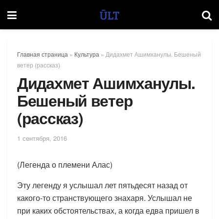
Главная страница
»
Культура
»
Дидахмет Ашимханулы. Бешеный
ветер (рассказ)
Дидахмет Ашимханулы.
Бешеный ветер
(рассказ)
1 сентября, 2016
(Легенда о племени Алас)
Эту легенду я услышал лет пятьдесят назад от
какого-то странствующего знахаря. Услышал не
при каких обстоятельствах, а когда едва пришел в