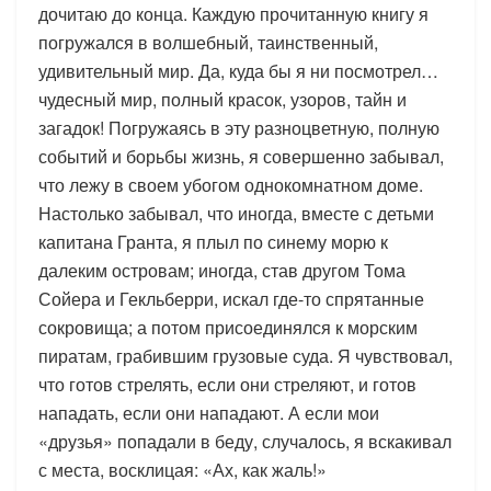
дочитаю до конца. Каждую прочитанную книгу я
погружался в волшебный, таинственный,
удивительный мир. Да, куда бы я ни посмотрел…
чудесный мир, полный красок, узоров, тайн и
загадок! Погружаясь в эту разноцветную, полную
событий и борьбы жизнь, я совершенно забывал,
что лежу в своем убогом однокомнатном доме.
Настолько забывал, что иногда, вместе с детьми
капитана Гранта, я плыл по синему морю к
далеким островам; иногда, став другом Тома
Сойера и Гекльберри, искал где-то спрятанные
сокровища; а потом присоединялся к морским
пиратам, грабившим грузовые суда. Я чувствовал,
что готов стрелять, если они стреляют, и готов
нападать, если они нападают. А если мои
«друзья» попадали в беду, случалось, я вскакивал
с места, восклицая: «Ах, как жаль!»