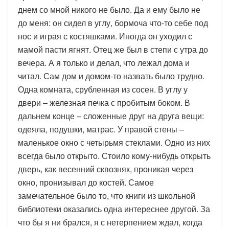
днем со мной никого не было. Да и ему было не
до меня: он сидел в углу, бормоча что-то себе под
нос и играя с костяшками. Иногда он уходил с
мамой пасти ягнят. Отец же был в степи с утра до
вечера. А я только и делал, что лежал дома и
читал. Сам дом и домом-то назвать было трудно.
Одна комната, срубленная из сосен. В углу у
двери – железная печка с пробитым боком. В
дальнем конце – сложенные друг на друга вещи:
одеяла, подушки, матрас. У правой стены –
маленькое окно с четырьмя стеклами. Одно из них
всегда было открыто. Стоило кому-нибудь открыть
дверь, как весенний сквозняк, проникая через
окно, пронизывал до костей. Самое
замечательное было то, что книги из школьной
библиотеки оказались одна интереснее другой. За
что бы я ни брался, я с нетерпением ждал, когда