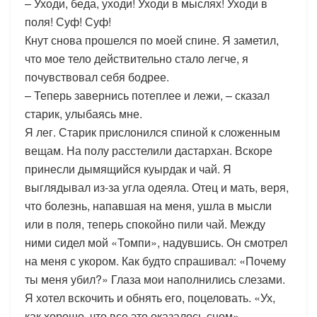
– Уходи, беда, уходи! Уходи в мыслях! Уходи в
поля! Суф! Суф!
Кнут снова прошелся по моей спине. Я заметил,
что мое тело действительно стало легче, я
почувствовал себя бодрее.
– Теперь завернись потеплее и лежи, – сказал
старик, улыбаясь мне.
Я лег. Старик прислонился спиной к сложенным
вещам. На полу расстелили дастархан. Вскоре
принесли дымящийся куырдак и чай. Я
выглядывал из-за угла одеяла. Отец и мать, веря,
что болезнь, напавшая на меня, ушла в мысли
или в поля, теперь спокойно пили чай. Между
ними сидел мой «Томпи», надувшись. Он смотрел
на меня с укором. Как будто спрашивал: «Почему
ты меня убил?» Глаза мои наполнились слезами.
Я хотел вскочить и обнять его, поцеловать. «Ух,
как хорошо, что все это оказалось сном», –