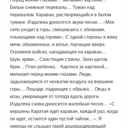
Белые снежные перевалы… Туман над
перевалом. Караван, растворяющийся в белом
тумане. Издалека доносятся звуки песни… «Мое
село уходит в горы, смешиваясь с облаками,
плывущими над горами». С одной стороны я вижу
мечи, обнаженные, и копья, торчащие вверх.
Огромное войско, нападающее на караван…
Шум, крики… Свистящие стрелы. Звон щитов.
Крик… Плач ребенка… Картина за картиной…
мелькает перед моими глазами. Люди,
задыхающиеся от нехватки воздуха на вершине
горы… Лошади, падающие с обрыва… Овцы и
козы, умирающие от голода вдоль дороги.
Издалека снова доносится жалобная песня… «С
вершины Каратая идет караван, каждый раз, когда
он идет, остается один пустой тайлак…». Я
никогда не слышал такой душераздирающей