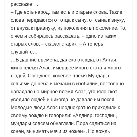
расскажет».
– Где есть народ, там есть и старые слова. Такие
слова передаются от отца к сыну, от сына к внуку,
от внука к правнуку, из поколения в поколение. То,
о чем я собираюсь рассказать, – одно из таких
старых слов, – сказал старик. – А теперь
слушайте…
…В давние времена, далеко отсюда, от Алтая,
жило племя Алас, имевшее много скота и много
людей. Соседнее, кочевое племя Мундар, с
копьями до неба и мечами в изобилии, постоянно
нападало на мирное племя Алас, угоняло скот,
уводило людей и никогда не давало им покоя.
Молодые люди Алас неоднократно приходили к
своему вождю и говорили: «Алдияр, господин,
мундары совсем обнаглели. Пора садиться на
коней, вынимать мечи из ножен». Но вождь