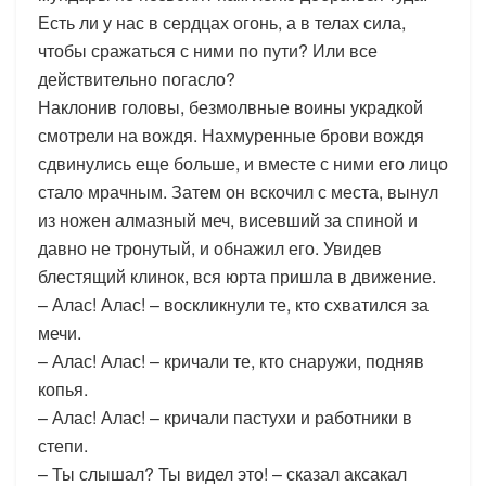
Есть ли у нас в сердцах огонь, а в телах сила,
чтобы сражаться с ними по пути? Или все
действительно погасло?
Наклонив головы, безмолвные воины украдкой
смотрели на вождя. Нахмуренные брови вождя
сдвинулись еще больше, и вместе с ними его лицо
стало мрачным. Затем он вскочил с места, вынул
из ножен алмазный меч, висевший за спиной и
давно не тронутый, и обнажил его. Увидев
блестящий клинок, вся юрта пришла в движение.
– Алас! Алас! – воскликнули те, кто схватился за
мечи.
– Алас! Алас! – кричали те, кто снаружи, подняв
копья.
– Алас! Алас! – кричали пастухи и работники в
степи.
– Ты слышал? Ты видел это! – сказал аксакал