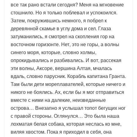
все так рано встали сегодня? Меня на мгновение
стошнило. Но я только поблевал и успокоился.
Затем, покружившись немного, я побрел к
деревянной скамье в углу дома и сел. Глаза
затуманились, я смотрел на скопления гор на
восточном горизонте. Нет, это не горы, а волны
синего моря, которые, словно холмы,
опрокидывались и разбивались. И вот, рассекая
эти волны, Аксоре, вершина Алтая, мчалась
вдаль, словно парусник. Корабль капитана Гранта.
Там были дети мореплавателей, которые ничего и
никого не боялись. Ах, если бы я мог отправиться
вместе с ними на далекие, неизведанные
острова… Внезапно я услышал топот бегущих ног
с правой стороны. Оглянулся… Это была наша
лохматая белая собака, которая неслась ко мне,
виляя хвостом. Пока я приходил в себя, она