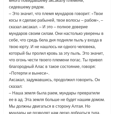
много повидавшему аксакалу племени,
сидевшему рядом.
– Это значит, что племя мундаров говорит: «Твои
косы я сделаю рабыней, твои волосы – рабом», –
сказал аксакал. – И это – полное доверие
мундаров своим силам. Они настолько уверены в
себе, что средь бела дня подняли пыль у входа в
твою юрту. И не нашлось ни одного человека,
который бы пролил кровь за эту пыль. Это значит,
что огонь чести твоего племени погас. Ты привел
благородный Алас в такое состояние, говоря:
«Потерпи и вынеси».
Аксакал, задумавшись, продолжил говорить. Он
сказал:
– Наша земля была раем, мундары превратили
ее в ад. Эта земля больше не будет нашим домом.
Мы должны двигаться в сторону Алтая. Но
мундары не позволят нам легко добраться туда.