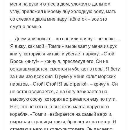
меня на руки и отнес в дом, уложил в дальнем
углу, приложил к моему лбу холодную воду, мать
со слезами дала мне пару таблеток – все это
смутно помню.
…Днем или ночью… во сне или наяву – не знаю…
Я вижу, как мой «Томпи» вырывает у меня из рук
книгу, которую я читаю, и убегает наружу. «Стой!
Брось книгу!» – кричу я, преследуя его. Он не
останавливается, смеется и убегает в горы. Я бегу
за ним изо всех сил. В руке у меня кольт морских
пиратов. «Стой! Стой! Я выстрелю!» – кричу я. Он
не останавливается, а на бегу взбирается на
высокую сосну, которая встречается ему по пути.
Нет, это не сосна, а высокая мачта парусного
корабля. «Томпи» взбирается на самый верх и,
вырывая страницы книги, бросает их на ветер. Я
стреляю в него из кольт-пистолета. Он падает с