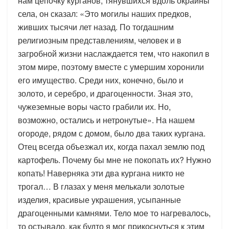
нам цепочку курганов, тянувшихся вдоль окраины
села, он сказал: «Это могилы наших предков,
живших тысячи лет назад. По тогдашним
религиозным представлениям, человек и в
загробной жизни наслаждается тем, что накопил в
этом мире, поэтому вместе с умершим хоронили
его имущество. Среди них, конечно, было и
золото, и серебро, и драгоценности. Зная это,
чужеземные воры часто грабили их. Но,
возможно, остались и нетронутые». На нашем
огороде, рядом с домом, было два таких кургана.
Отец всегда объезжал их, когда пахал землю под
картофель. Почему бы мне не покопать их? Нужно
копать! Наверняка эти два кургана никто не
трогал… В глазах у меня мелькали золотые
изделия, красивые украшения, усыпанные
драгоценными камнями. Тело мое то нагревалось,
то остывало, как будто я мог прикоснуться к этим