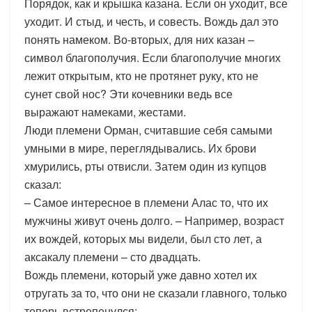
Порядок, как и крышка казана. Если он уходит, все
уходит. И стыд, и честь, и совесть. Вождь дал это
понять намеком. Во-вторых, для них казан –
символ благополучия. Если благополучие многих
лежит открытым, кто не протянет руку, кто не
сунет свой нос? Эти кочевники ведь все
выражают намеками, жестами.
Люди племени Орман, считавшие себя самыми
умными в мире, переглядывались. Их брови
хмурились, рты отвисли. Затем один из купцов
сказал:
– Самое интересное в племени Алас то, что их
мужчины живут очень долго. – Например, возраст
их вождей, которых мы видели, был сто лет, а
аксакалу племени – сто двадцать.
Вождь племени, который уже давно хотел их
отругать за то, что они не сказали главного, только
теперь встрепенулся: