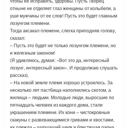
чтобы ее исправить, здоровы. Пусть Творец
отныне не отделяет глаз женщины от колыбели, а
уши мужчины от ее слов! Пусть это будет главным
лозунгом племени.
Тогда аксакал племени, слегка приподняв голову,
сказал:
– Пусть это будет не только лозунгом племени, но
и железным законом!
(Я удивляюсь, думая: «Вот это да, интересный
лозунг, интересный закон». И продолжаю слушать
рассказ).
– На новой земле племя хорошо устроилось. За
несколько лет пастбища наполнились скотом, а
жилища – людьми. Молодые люди, выросшие по
пятнадцать человек из каждого дома, стали
украшением племени. Их кони – чистокровные
скакуны с развевающимися гривами и хвостами,
их одежда – шуршащий шелк и блестящая парча.