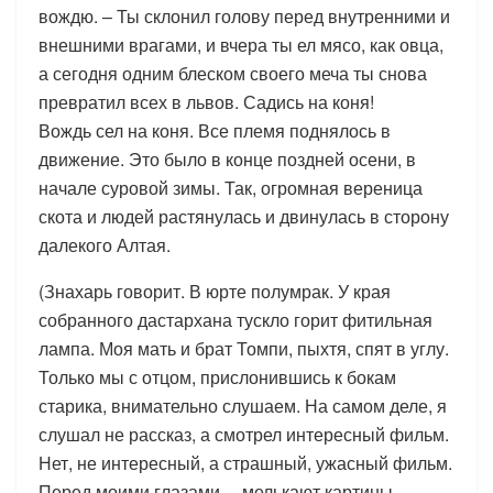
вождю. – Ты склонил голову перед внутренними и
внешними врагами, и вчера ты ел мясо, как овца,
а сегодня одним блеском своего меча ты снова
превратил всех в львов. Садись на коня!
Вождь сел на коня. Все племя поднялось в
движение. Это было в конце поздней осени, в
начале суровой зимы. Так, огромная вереница
скота и людей растянулась и двинулась в сторону
далекого Алтая.
(Знахарь говорит. В юрте полумрак. У края
собранного дастархана тускло горит фитильная
лампа. Моя мать и брат Томпи, пыхтя, спят в углу.
Только мы с отцом, прислонившись к бокам
старика, внимательно слушаем. На самом деле, я
слушал не рассказ, а смотрел интересный фильм.
Нет, не интересный, а страшный, ужасный фильм.
Перед моими глазами… мелькают картины…