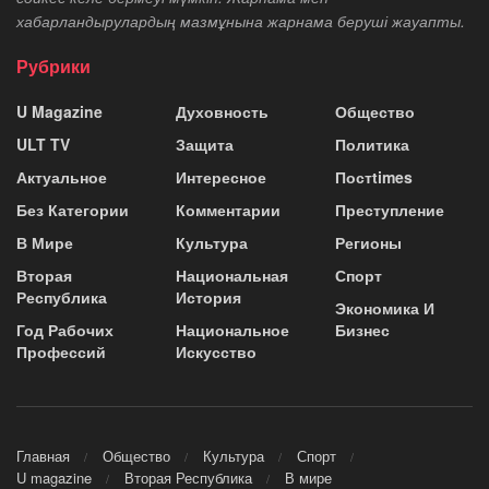
хабарландырулардың мазмұнына жарнама беруші жауапты.
Рубрики
U Magazine
Духовность
Общество
ULT TV
Защита
Политика
Актуальное
Интересное
Постtimes
Без Категории
Комментарии
Преступление
В Мире
Культура
Регионы
Вторая
Национальная
Спорт
Республика
История
Экономика И
Год Рабочих
Национальное
Бизнес
Профессий
Искусство
Главная
Общество
Культура
Спорт
U magazine
Вторая Республика
В мире