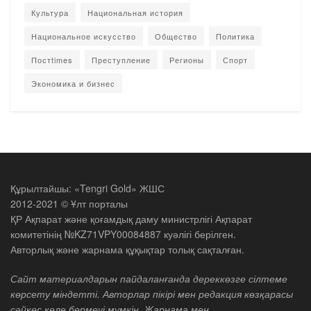
Культура
Национальная история
Национальное искусство
Общество
Политика
Постtimes
Преступление
Регионы
Спорт
Экономика и бизнес
Құрылтайшы: «Tengri Gold» ЖШС
2012-2021 © Ұлт порталы
ҚР Ақпарат және қоғамдық даму министрлігі Ақпарат
комитетінің №KZ71VPY00084887 куәлігі берілген.
Авторлық және жарнама құқықтар толық сақталған.
Сайт материалдарын пайдаланғанда дереккөзге сілтеме
көрсету міндетті. Авторлар пікірі мен редакция көзқарасы
сәйкес келе бермеуі мүмкін. Жарнама мен