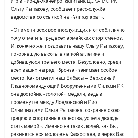
игр в Рио-де-Жанейро, капитана ЦСКА МО РК
Ольгу Рыпакову, сообщает пресс-служба
ведомства со ссылкой на «Ұлт ақпарат».
«От имени всех военнослужащих и от себя лично
хочу отметить труд всех армейских спортсменов.
И, конечно же, поздравить нашу Ольгу Рыпакову,
покорившую высоты в легкой атлетике и
добившуюся третьего места. Безусловно, среди
всех ваших наград «бронза» занимает особое
место. Как отметил наш Елбасы – Верховный
Главнокомандующий Вооруженными Силами РК,
она достойна «золотой» медали, ведь в
промежутке между Лондонской и Рио
Олимпиадами Ольга Рыпакова, сохранив свою
грацию и спортивные качества, успела дважды
стать мамой». Именно на таких людей, как Вы,
равняется вся молодежь Казахстана, и через Вас