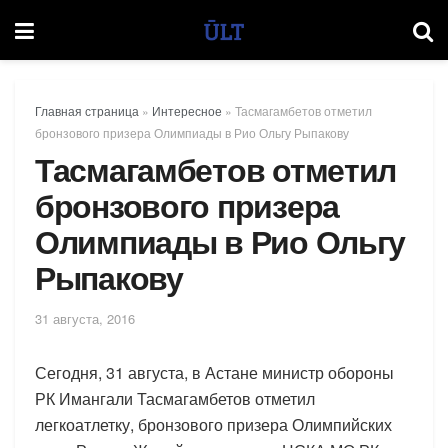
Главная страница
»
Интересное
»
Тасмагамбетов отметил
бронзового призера Олимпиады в Рио Ольгу Рыпакову
Тасмагамбетов отметил
бронзового призера
Олимпиады в Рио Ольгу
Рыпакову
31 августа, 2016
Сегодня, 31 августа, в Астане министр обороны
РК Имангали Тасмагамбетов отметил
легкоатлетку, бронзового призера Олимпийских