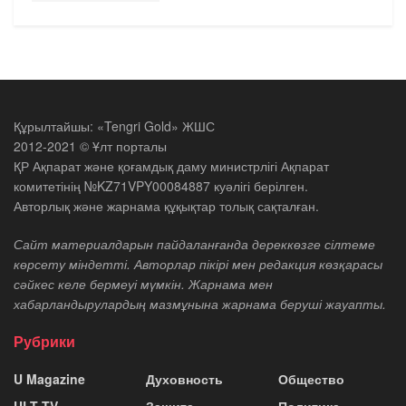
Құрылтайшы: «Tengri Gold» ЖШС
2012-2021 © Ұлт порталы
ҚР Ақпарат және қоғамдық даму министрлігі Ақпарат
комитетінің №KZ71VPY00084887 куәлігі берілген.
Авторлық және жарнама құқықтар толық сақталған.
Сайт материалдарын пайдаланғанда дереккөзге сілтеме
көрсету міндетті. Авторлар пікірі мен редакция көзқарасы
сәйкес келе бермеуі мүмкін. Жарнама мен
хабарландырулардың мазмұнына жарнама беруші жауапты.
Рубрики
U Magazine
Духовность
Общество
ULT TV
Защита
Политика