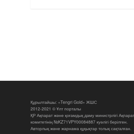
Құрылтайшы: «Tengri Gold» ЖШС
2012-2021 © Ұлт порталы
ҚР Ақпарат және қоғамдық даму министрлігі Ақпара
комитетінің №KZ71VPY00084887 куәлігі берілген.
Авторлық және жарнама құқықтар толық сақталған.