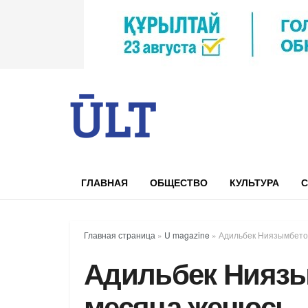
ГЛАВНАЯ
ОБЩЕСТВО
КУЛЬТУРА
С
Главная страница
»
U magazine
»
Адильбек Ниязымбетов
Адильбек Ниязы
месяца женюсь