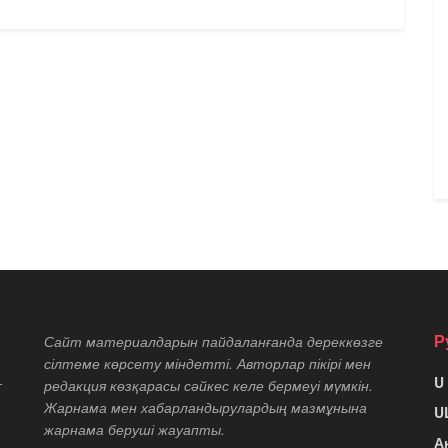
Р
Сайт материалдарын пайдаланғанда дереккөзге
сілтеме көрсету міндетті. Авторлар пікірі мен
U
т
редакция көзқарасы сәйкес келе бермеуі мүмкін.
Жарнама мен хабарландырулардың мазмұнына
U
жарнама беруші жауапты.
А