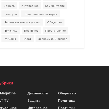
Защита
Интересное
Комментарии
Культура
Национальная история
Национальное искусство
Общество
Политика
Постtimes
Преступление
Регионы
Спорт
Экономика и бизнес
убрики
 Magazine
Духовность
Общество
LT TV
Защита
Политика
ктуальное
Интересное
Постtimes