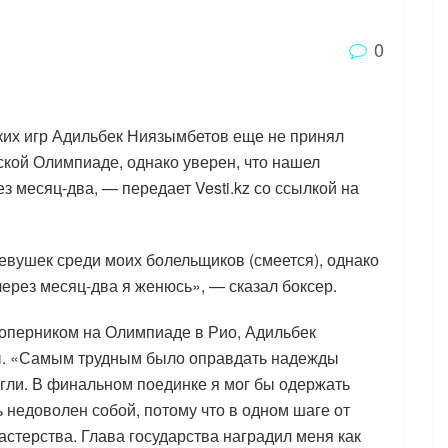
0
их игр Адильбек Ниязымбетов еще не принял
ской Олимпиаде, однако уверен, что нашел
з месяц-два, — передает Vesti.kz со ссылкой на
евушек среди моих болельщиков (смеется), однако
через месяц-два я женюсь», — сказал боксер.
соперником на Олимпиаде в Рио, Адильбек
ны. «Самым трудным было оправдать надежды
огли. В финальном поединке я мог бы одержать
нь недоволен собой, потому что в одном шаге от
мастерства. Глава государства наградил меня как