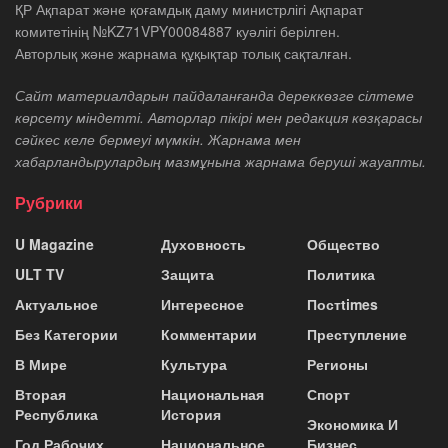
ҚР Ақпарат және қоғамдық даму министрлігі Ақпарат
комитетінің №KZ71VPY00084887 куәлігі берілген.
Авторлық және жарнама құқықтар толық сақталған.
Сайт материалдарын пайдаланғанда дереккөзге сілтеме
көрсету міндетті. Авторлар пікірі мен редакция көзқарасы
сәйкес келе бермеуі мүмкін. Жарнама мен
хабарландырулардың мазмұнына жарнама беруші жауапты.
Рубрики
U Magazine
Духовность
Общество
ULT TV
Защита
Политика
Актуальное
Интересное
Постtimes
Без Категории
Комментарии
Преступление
В Мире
Культура
Регионы
Вторая
Национальная
Спорт
Республика
История
Экономика И
Год Рабочих
Национальное
Бизнес