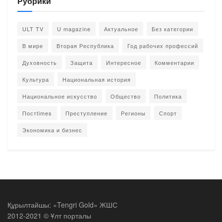
Рубрики
ULT TV
U magazine
Актуальное
Без категории
В мире
Вторая Республика
Год рабочих профессий
Духовность
Защита
Интересное
Комментарии
Культура
Национальная история
Национальное искусство
Общество
Политика
Постtimes
Преступление
Регионы
Спорт
Экономика и бизнес
Құрылтайшы: «Tengri Gold» ЖШС
2012-2021 © Ұлт порталы