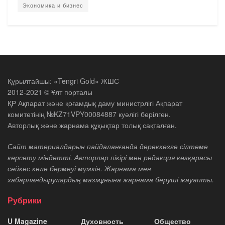
Экономика и бизнес
Құрылтайшы: «Tengri Gold» ЖШС
2012-2021 © Ұлт порталы
ҚР Ақпарат және қоғамдық даму министрлігі Ақпарат
комитетінің №KZ71VPY00084887 куәлігі берілген.
Авторлық және жарнама құқықтар толық сақталған.
Сайт материалдарын пайдаланғанда дереккөзге сілтеме
көрсету міндетті. Авторлар пікірі мен редакция көзқарасы
сәйкес келе бермеуі мүмкін. Жарнама мен
хабарландырулардың мазмұнына жарнама беруші жауапты.
Рубрики
U Magazine
Духовность
Общество