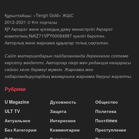
Құрылтайшы: «Tengri Gold» ЖШС
2012-2021 © Ұлт порталы
ҚР Ақпарат және қоғамдық даму министрлігі Ақпарат
комитетінің №KZ71VPY00084887 куәлігі берілген.
Авторлық және жарнама құқықтар толық сақталған.
Сайт материалдарын пайдаланғанда дереккөзге сілтеме
көрсету міндетті. Авторлар пікірі мен редакция көзқарасы
сәйкес келе бермеуі мүмкін. Жарнама мен
хабарландырулардың мазмұнына жарнама беруші жауапты.
Рубрики
U Magazine
Духовность
Общество
ULT TV
Защита
Политика
Актуальное
Интересное
Постtimes
Без Категории
Комментарии
Преступление
В Мире
Культура
Регионы