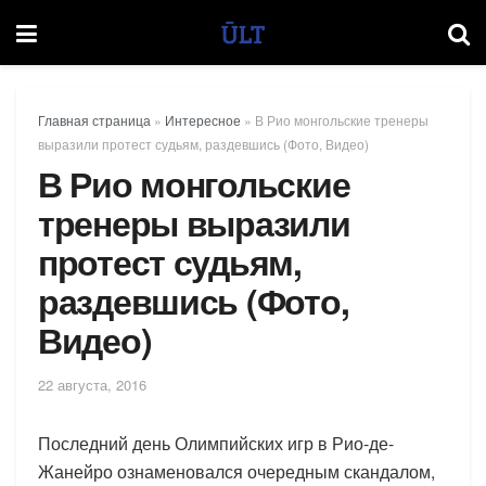
Главная страница
»
Интересное
»
В Рио монгольские тренеры
выразили протест судьям, раздевшись (Фото, Видео)
В Рио монгольские
тренеры выразили
протест судьям,
раздевшись (Фото,
Видео)
22 августа, 2016
Последний день Олимпийских игр в Рио-де-
Жанейро ознаменовался очередным скандалом,