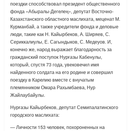
поездки способствовал президент общественного
фонда «Абыралы-Дегелең», депутат Восточно-
Казахстанского областного маслихата, меценат М.
Курманбай, а также учредители фонда и деловые
люди, такие как Н. Кайырбеков, А. Ширяев, С.
Сериккалиулы, Е. Сагындыков, С. Медеуов. И,
конечно же, народ выражает благодарность за
гражданский поступок Нурғазы Кабенулы,
который, спустя 73 года, увековечил имя
найденного солдата на его родине и совершил
поездку в Карелию вместе с внучатым
племянником Омара Рахымбаева, Нур
Жайлаубайулы.
Нурғазы Кайырбеков, депутат Семипалатинского
городского маслихата:
— Личности 153 человек, похороненных на