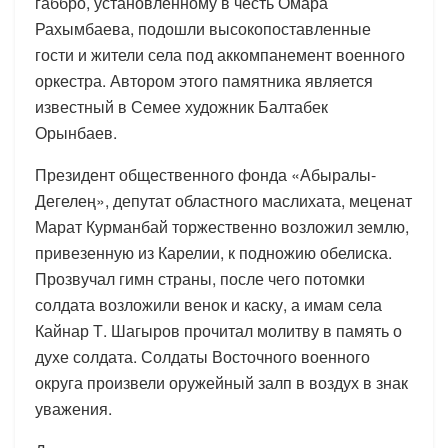
габбро, установленному в честь Омара
Рахымбаева, подошли высокопоставленные
гости и жители села под аккомпанемент военного
оркестра. Автором этого памятника является
известный в Семее художник Балтабек
Орынбаев.
Президент общественного фонда «Абыралы-
Дегелең», депутат областного маслихата, меценат
Марат Курманбай торжественно возложил землю,
привезенную из Карелии, к подножию обелиска.
Прозвучал гимн страны, после чего потомки
солдата возложили венок и каску, а имам села
Кайнар Т. Шагыров прочитал молитву в память о
духе солдата. Солдаты Восточного военного
округа произвели оружейный залп в воздух в знак
уважения.