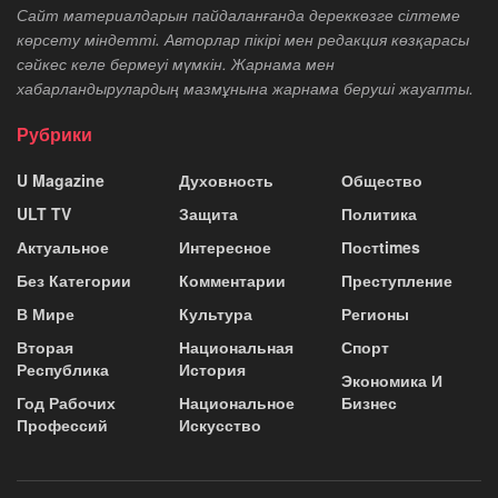
Сайт материалдарын пайдаланғанда дереккөзге сілтеме
көрсету міндетті. Авторлар пікірі мен редакция көзқарасы
сәйкес келе бермеуі мүмкін. Жарнама мен
хабарландырулардың мазмұнына жарнама беруші жауапты.
Рубрики
U Magazine
Духовность
Общество
ULT TV
Защита
Политика
Актуальное
Интересное
Постtimes
Без Категории
Комментарии
Преступление
В Мире
Культура
Регионы
Вторая
Национальная
Спорт
Республика
История
Экономика И
Год Рабочих
Национальное
Бизнес
Профессий
Искусство