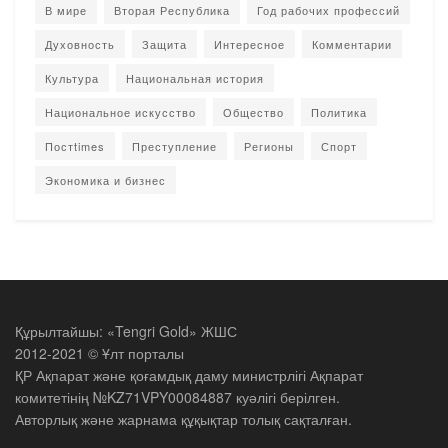
В мире
Вторая Республика
Год рабочих профессий
Духовность
Защита
Интересное
Комментарии
Культура
Национальная история
Национальное искусство
Общество
Политика
Постtimes
Преступление
Регионы
Спорт
Экономика и бизнес
Құрылтайшы: «Tengri Gold» ЖШС
2012-2021 © Ұлт порталы
ҚР Ақпарат және қоғамдық даму министрлігі Ақпарат
комитетінің №KZ71VPY00084887 куәлігі берілген.
Авторлық және жарнама құқықтар толық сақталған.