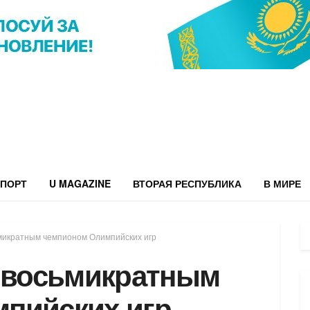
ПОРТ
U MAGAZINE
ВТОРАЯ РЕСПУБЛИКА
В МИРЕ
ьмикратным чемпионом Олимпийских игр
л восьмикратным
пийских игр