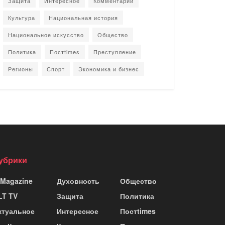
Защита
Интересное
Комментарии
Культура
Национальная история
Национальное искусство
Общество
Политика
Постtimes
Преступление
Регионы
Спорт
Экономика и бизнес
убрики
 Magazine
Духовность
Общество
LT TV
Защита
Политика
ктуальное
Интересное
Постtimes