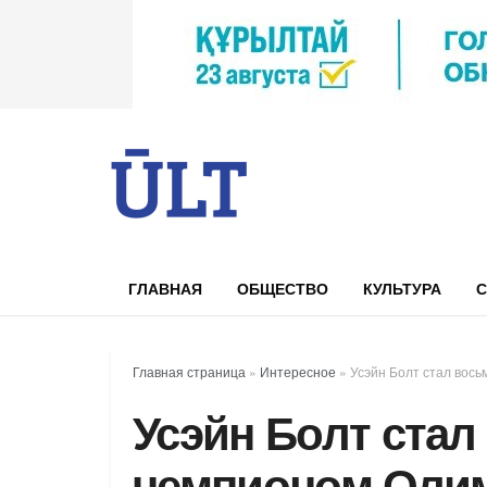
ГЛАВНАЯ
ОБЩЕСТВО
КУЛЬТУРА
С
Главная страница
»
Интересное
»
Усэйн Болт стал вос
Усэйн Болт ста
чемпионом Олим