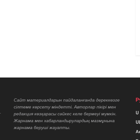
Р
Сайт материалдарын пайдаланғанда дереккөзге
сілтеме көрсету міндетті. Авторлар пікірі мен
U
т
редакция көзқарасы сәйкес келе бермеуі мүмкін.
Жарнама мен хабарландырулардың мазмұнына
U
жарнама беруші жауапты.
А