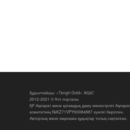
Құрылтайшы: «Tengri Gold» ЖШС
2012-2021 © Ұлт порталы
ҚР Ақпарат және қоғамдық даму министрлігі Ақпара
комитетінің №KZ71VPY00084887 куәлігі берілген.
Авторлық және жарнама құқықтар толық сақталған.