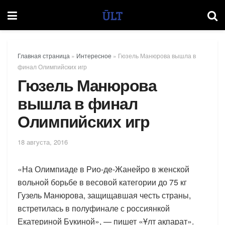
Главная страница
»
Интересное
»
Гюзель Манюрова вышла в
финал Олимпийских игр
Гюзель Манюрова
вышла в финал
Олимпийских игр
18 августа, 2016
«На Олимпиаде в Рио-де-Жанейро в женской
вольной борьбе в весовой категории до 75 кг
Гузель Манюрова, защищавшая честь страны,
встретилась в полуфинале с россиянкой
Екатериной Букиной», — пишет «Ұлт ақпарат».