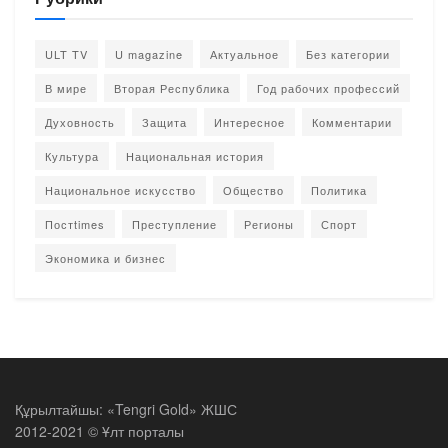
ULT TV
U magazine
Актуальное
Без категории
В мире
Вторая Республика
Год рабочих профессий
Духовность
Защита
Интересное
Комментарии
Культура
Национальная история
Национальное искусство
Общество
Политика
Постtimes
Преступление
Регионы
Спорт
Экономика и бизнес
Құрылтайшы: «Tengri Gold» ЖШС
2012-2021 © Ұлт порталы