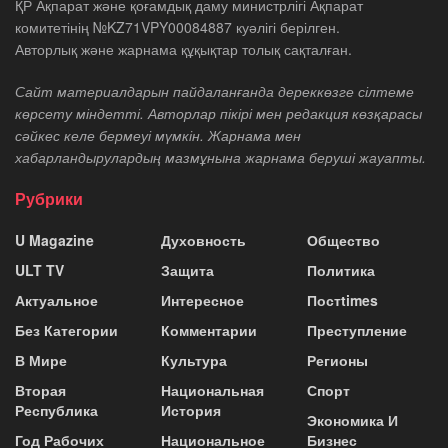
ҚР Ақпарат және қоғамдық даму министрлігі Ақпарат
комитетінің №KZ71VPY00084887 куәлігі берілген.
Авторлық және жарнама құқықтар толық сақталған.
Сайт материалдарын пайдаланғанда дереккөзге сілтеме
көрсету міндетті. Авторлар пікірі мен редакция көзқарасы
сәйкес келе бермеуі мүмкін. Жарнама мен
хабарландырулардың мазмұнына жарнама беруші жауапты.
Рубрики
U Magazine
Духовность
Общество
ULT TV
Защита
Политика
Актуальное
Интересное
Постtimes
Без Категории
Комментарии
Преступление
В Мире
Культура
Регионы
Вторая
Национальная
Спорт
Республика
История
Экономика И
Год Рабочих
Национальное
Бизнес