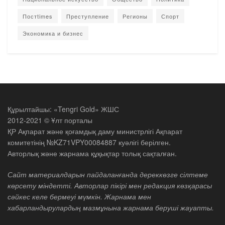
Постtimes
Преступление
Регионы
Спорт
Экономика и бизнес
Құрылтайшы: «Tengri Gold» ЖШС
2012-2021 © Ұлт порталы
ҚР Ақпарат және қоғамдық даму министрлігі Ақпарат
комитетінің №KZ71VPY00084887 куәлігі берілген.
Авторлық және жарнама құқықтар толық сақталған.
Сайт материалдарын пайдаланғанда дереккөзге сілтеме
көрсету міндетті. Авторлар пікірі мен редакция көзқарасы
сәйкес келе бермеуі мүмкін. Жарнама мен
хабарландырулардың мазмұнына жарнама беруші жауапты.