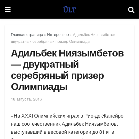
Главная страница
»
Интересное
»
Адильбек Ниязымбетов —
двукратный серебряный призер Олимпиады
Адильбек Ниязымбетов
— двукратный
серебряный призер
Олимпиады
18 августа, 2016
«На ХХХІ Олимпийских играх в Рио-де-Жанейро
наш соотечественник Адильбек Ниязымбетов,
выступавший в весовой категории до 81 кг в