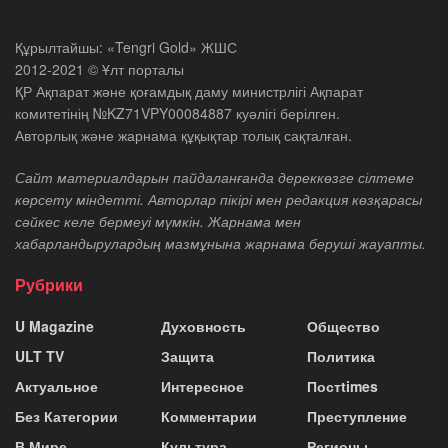
Құрылтайшы: «Tengri Gold» ЖШС
2012-2021 © Ұлт порталы
ҚР Ақпарат және қоғамдық даму министрлігі Ақпарат
комитетінің №KZ71VPY00084887 куәлігі берілген.
Авторлық және жарнама құқықтар толық сақталған.
Сайт материалдарын пайдаланғанда дереккөзге сілтеме
көрсету міндетті. Авторлар пікірі мен редакция көзқарасы
сәйкес келе бермеуі мүмкін. Жарнама мен
хабарландырулардың мазмұнына жарнама беруші жауапты.
Рубрики
U Magazine
Духовность
Общество
ULT TV
Защита
Политика
Актуальное
Интересное
Постtimes
Без Категории
Комментарии
Преступление
В Мире
Культура
Регионы